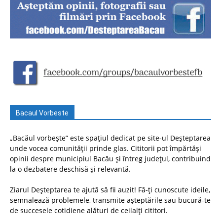
Bacaul Vorbeste
„Bacăul vorbește” este spațiul dedicat pe site-ul Deșteptarea
unde vocea comunității prinde glas. Cititorii pot împărtăși
opinii despre municipiul Bacău și întreg județul, contribuind
la o dezbatere deschisă și relevantă.
Ziarul Deșteptarea te ajută să fii auzit! Fă-ți cunoscute ideile,
semnalează problemele, transmite așteptările sau bucură-te
de succesele cotidiene alături de ceilalți cititori.