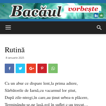
Bacăul
Rutină
vorbește
8 ianuarie 2025
Ca un abur ce dispare lent,la prima adiere,
Sărbătorile de Iarnă,cu vacarmul lor știut,
După zile-ntregi,în care,au ținut urbea-n plăcere,
Terminându-se,ne lasă,gol în suflet c-au trecut…