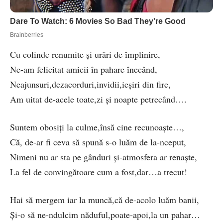
Cu colinde renumite și urări de împlinire,
Ne-am felicitat amicii în pahare înecând,
Neajunsuri,dezacorduri,invidii,ieșiri din fire,
Am uitat de-acele toate,zi și noapte petrecând….
Suntem obosiți la culme,însă cine recunoaște…,
Că, de-ar fi ceva să spună s-o luăm de la-nceput,
Nimeni nu ar sta pe gânduri și-atmosfera ar renaște,
La fel de convingătoare cum a fost,dar…a trecut!
Hai să mergem iar la muncă,că de-acolo luăm banii,
Și-o să ne-ndulcim năduful,poate-apoi,la un pahar…