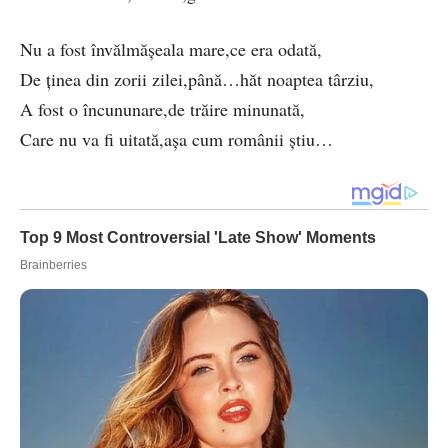
Nu a fost învălmășeala mare,ce era odată,
De ținea din zorii zilei,până…hăt noaptea târziu,
A fost o încununare,de trăire minunată,
Care nu va fi uitată,așa cum românii știu…