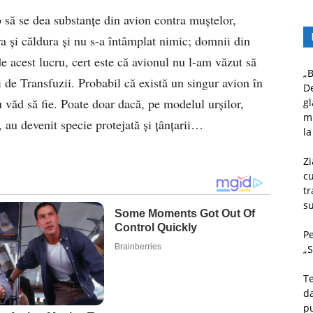
 să se dea substanțe din avion contra muștelor,
ra și căldura și nu s-a întâmplat nimic; domnii din
 de acest lucru, cert este că avionul nu l-am văzut să
„B
i de Transfuzii. Probabil că există un singur avion în
D
 nu văd să fie. Poate doar dacă, pe modelul urșilor,
gl
mu
, au devenit specie protejată și țânțarii…
la
Zi
c
tr
su
Pe
„S
Te
da
pu