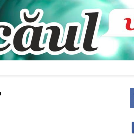
Bacăul
?
vorbește