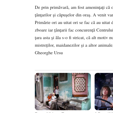
De prin primăvară, am fost amenințați că o
țânțarilor și căpușelor din oraș. A venit va
Primărie ori au uitat ori se fac că au uitat
zboare iar țânțarii fac concurență Centrulu
țara asta și ăla s-o fi stricat, că alt motiv
mistreților, maidanezilor și a altor animale
Gheorghe Ursu