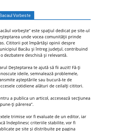
Bacaul Vorbeste
acăul vorbește” este spațiul dedicat pe site-ul
eșteptarea unde vocea comunității prinde
as. Cititorii pot împărtăși opinii despre
nicipiul Bacău și întreg județul, contribuind
 o dezbatere deschisă și relevantă.
arul Deșteptarea te ajută să fii auzit! Fă-ți
unoscute ideile, semnalează problemele,
ansmite așteptările sau bucură-te de
ccesele cotidiene alături de ceilalți cititori.
ntru a publica un articol, accesează secțiunea
pune-ți părerea”.
xtele trimise vor fi evaluate de un editor, iar
că îndeplinesc criteriile stabilite, vor fi
blicate pe site și distribuite pe pagina