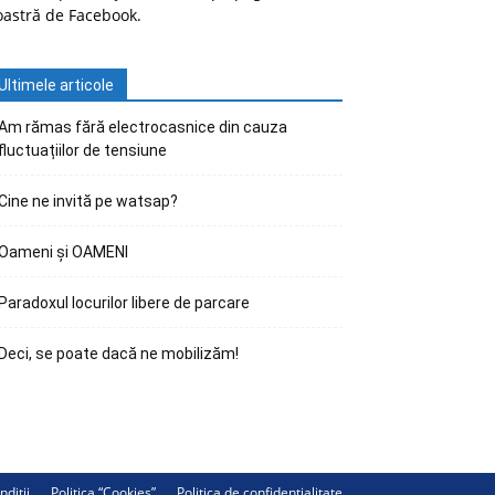
oastră de Facebook.
Ultimele articole
Am rămas fără electrocasnice din cauza
fluctuațiilor de tensiune
Cine ne invită pe watsap?
Oameni și OAMENI
Paradoxul locurilor libere de parcare
Deci, se poate dacă ne mobilizăm!
ndiții
Politica “Cookies”
Politica de confidențialitate