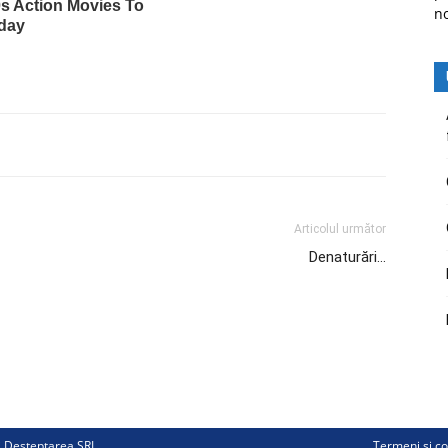
n
Articolul următor
Denaturări…
ii Deșteptarea SRL
Termeni și co