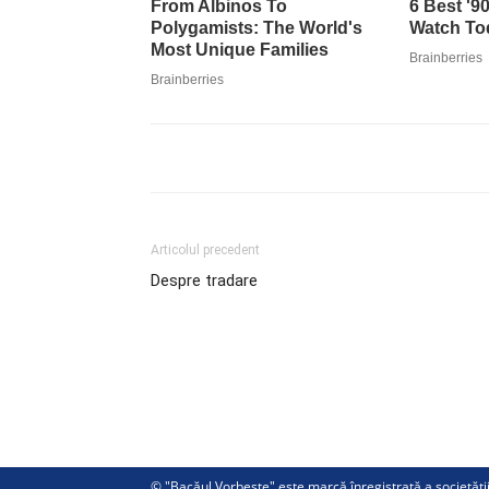
Articolul precedent
Despre tradare
© "Bacăul Vorbeste" este marcă înregistrată a societăț