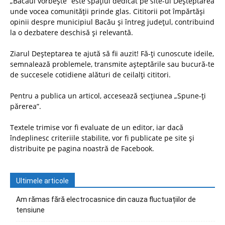
„Bacăul vorbește” este spațiul dedicat pe site-ul Deșteptarea
unde vocea comunității prinde glas. Cititorii pot împărtăși
opinii despre municipiul Bacău și întreg județul, contribuind
la o dezbatere deschisă și relevantă.
Ziarul Deșteptarea te ajută să fii auzit! Fă-ți cunoscute ideile,
semnalează problemele, transmite așteptările sau bucură-te
de succesele cotidiene alături de ceilalți cititori.
Pentru a publica un articol, accesează secțiunea „Spune-ți
părerea”.
Textele trimise vor fi evaluate de un editor, iar dacă
îndeplinesc criteriile stabilite, vor fi publicate pe site și
distribuite pe pagina noastră de Facebook.
Ultimele articole
Am rămas fără electrocasnice din cauza fluctuațiilor de
tensiune