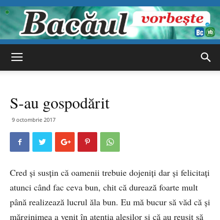
Bacăul
S-au gospodărit
vorbește
9 octombrie 2017
Cred și susțin că oamenii trebuie dojeniți dar și felicitați
atunci când fac ceva bun, chit că durează foarte mult
până realizează lucrul ăla bun. Eu mă bucur să văd că și
mărginimea a venit în atenția aleșilor și că au reușit să