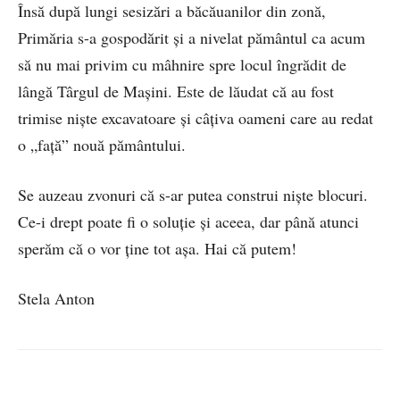
Însă după lungi sesizări a băcăuanilor din zonă,
Primăria s-a gospodărit și a nivelat pământul ca acum
să nu mai privim cu mâhnire spre locul îngrădit de
lângă Târgul de Mașini. Este de lăudat că au fost
trimise niște excavatoare și câțiva oameni care au redat
o „față” nouă pământului.
Se auzeau zvonuri că s-ar putea construi niște blocuri.
Ce-i drept poate fi o soluție și aceea, dar până atunci
sperăm că o vor ține tot așa. Hai că putem!
Stela Anton