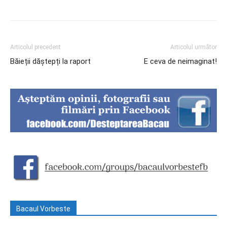
Articolul precedent
Articolul următor
Băieții dăștepți la raport
E ceva de neimaginat!
Bacaul Vorbeste