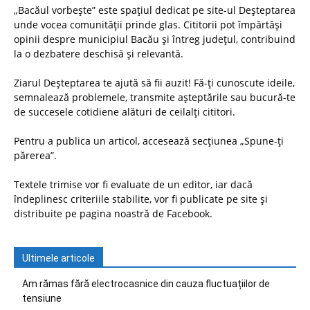
„Bacăul vorbește” este spațiul dedicat pe site-ul Deșteptarea
unde vocea comunității prinde glas. Cititorii pot împărtăși
opinii despre municipiul Bacău și întreg județul, contribuind
la o dezbatere deschisă și relevantă.
Ziarul Deșteptarea te ajută să fii auzit! Fă-ți cunoscute ideile,
semnalează problemele, transmite așteptările sau bucură-te
de succesele cotidiene alături de ceilalți cititori.
Pentru a publica un articol, accesează secțiunea „Spune-ți
părerea”.
Textele trimise vor fi evaluate de un editor, iar dacă
îndeplinesc criteriile stabilite, vor fi publicate pe site și
distribuite pe pagina noastră de Facebook.
Ultimele articole
Am rămas fără electrocasnice din cauza fluctuațiilor de
tensiune