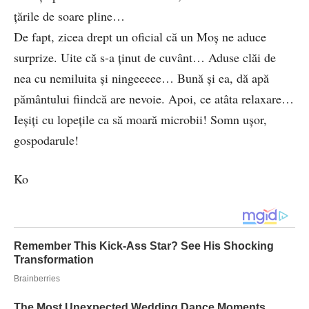
țările de soare pline…
De fapt, zicea drept un oficial că un Moș ne aduce
surprize. Uite că s-a ținut de cuvânt… Aduse clăi de
nea cu nemiluita și ningeeeee… Bună și ea, dă apă
pământului fiindcă are nevoie. Apoi, ce atâta relaxare…
Ieșiți cu lopețile ca să moară microbii! Somn ușor,
gospodarule!
Ko