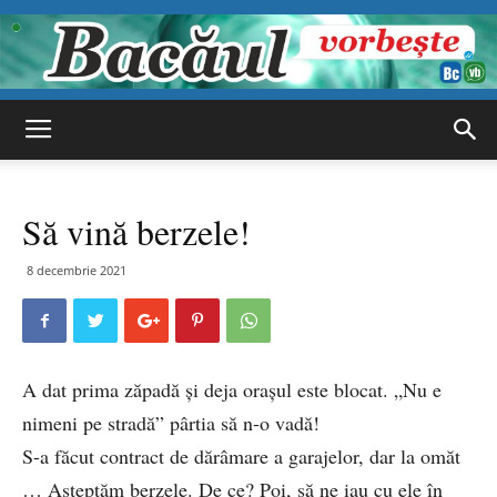
Bacăul
Să vină berzele!
vorbește
8 decembrie 2021
A dat prima zăpadă și deja orașul este blocat. „Nu e
nimeni pe stradă” pârtia să n-o vadă!
S-a făcut contract de dărâmare a garajelor, dar la omăt
… Așteptăm berzele. De ce? Poi, să ne iau cu ele în