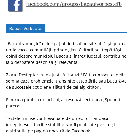
Bacaul Vorbeste
„Bacăul vorbește” este spațiul dedicat pe site-ul Deșteptarea
unde vocea comunității prinde glas. Cititorii pot împărtăși
opinii despre municipiul Bacău și întreg județul, contribuind
la o dezbatere deschisă și relevantă.
Ziarul Deșteptarea te ajută să fii auzit! Fă-ți cunoscute ideile,
semnalează problemele, transmite așteptările sau bucură-te
de succesele cotidiene alături de ceilalți cititori.
Pentru a publica un articol, accesează secțiunea „Spune-ți
părerea”.
Textele trimise vor fi evaluate de un editor, iar dacă
îndeplinesc criteriile stabilite, vor fi publicate pe site și
distribuite pe pagina noastră de Facebook.