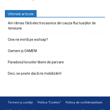
Ultimele articole
Am rămas fără electrocasnice din cauza fluctuațiilor de
tensiune
Cine ne invită pe watsap?
Oameni și OAMENI
Paradoxul locurilor libere de parcare
Deci, se poate dacă ne mobilizăm!
Termeni și condiții
Politica “Cookies”
Politica de confidențialitate