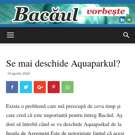
Bacăul
Se mai deschide Aquaparkul?
vorbește
19 aprilie 2024
Exista o problemă care mă preocupă de ceva timp și
care cred că este importantă pentru întreg Bacăul. Aș
dori să întrebă când se va deschide Aquaparkul de la
Insula de Agrement.Este de notorietate faptul că acest