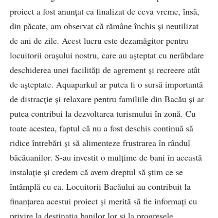
proiect a fost anunțat ca finalizat de ceva vreme, însă,
din păcate, am observat că rămâne închis și neutilizat
de ani de zile. Acest lucru este dezamăgitor pentru
locuitorii orașului nostru, care au așteptat cu nerăbdare
deschiderea unei facilități de agrement și recreere atât
de așteptate. Aquaparkul ar putea fi o sursă importantă
de distracție și relaxare pentru familiile din Bacău și ar
putea contribui la dezvoltarea turismului în zonă. Cu
toate acestea, faptul că nu a fost deschis continuă să
ridice întrebări și să alimenteze frustrarea în rândul
băcăuanilor. S-au investit o mulțime de bani în această
instalație și credem că avem dreptul să știm ce se
întâmplă cu ea. Locuitorii Bacăului au contribuit la
finanțarea acestui proiect și merită să fie informați cu
privire la destinația banilor lor și la progresele