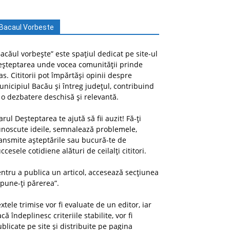
Bacaul Vorbeste
acăul vorbește” este spațiul dedicat pe site-ul
eșteptarea unde vocea comunității prinde
as. Cititorii pot împărtăși opinii despre
nicipiul Bacău și întreg județul, contribuind
 o dezbatere deschisă și relevantă.
arul Deșteptarea te ajută să fii auzit! Fă-ți
unoscute ideile, semnalează problemele,
ansmite așteptările sau bucură-te de
ccesele cotidiene alături de ceilalți cititori.
ntru a publica un articol, accesează secțiunea
pune-ți părerea”.
xtele trimise vor fi evaluate de un editor, iar
că îndeplinesc criteriile stabilite, vor fi
blicate pe site și distribuite pe pagina