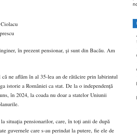
n
 Ciolacu
prescu
nginer, în prezent pensionar, și sunt din Bacău. Am
că ne aflăm în al 35-lea an de rătăcire prin labirintul
aga istorie a României ca stat. De la o independență
uns, în 2024, la coada nu doar a statelor Uniunii
lanurile.
la situația pensionarilor, care, în toți anii de după
oate guvernele care s-au perindat la putere, fie ele de