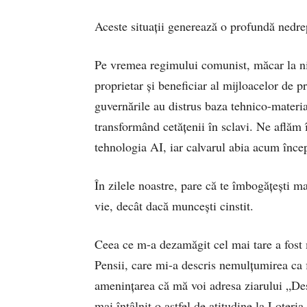
Aceste situații generează o profundă nedrep
Pe vremea regimului comunist, măcar la niv
proprietar și beneficiar al mijloacelor de
guvernările au distrus baza tehnico-materi
transformând cetățenii în sclavi. Ne aflăm 
tehnologia AI, iar calvarul abia acum înce
În zilele noastre, pare că te îmbogățești ma
vie, decât dacă muncești cinstit.
Ceea ce m-a dezamăgit cel mai tare a fost 
Pensii, care mi-a descris nemulțumirea ca f
amenințarea că mă voi adresa ziarului „De
mai întâlnit o astfel de atitudine la Loteri