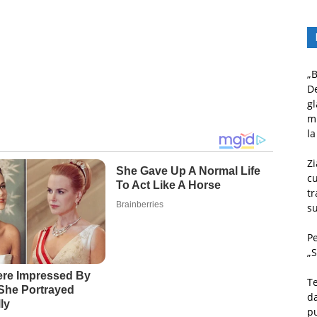
„B
D
gl
mu
la
Zi
c
tr
su
Pe
„S
Te
da
pu