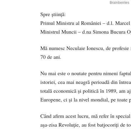
Spre știință:
Primul Ministru al României – d.l. Marcel
Ministrul Muncii – d.na Simona Bucura O
Mă numesc Neculaie Ionescu, de profesie i
70 de ani.
Nu mai este o noutate pentru nimeni faptul 
istoriei, cea mai neagră perioadă din între
totală economică și politică în 1989, am aj
Europene, ci și la nivel mondial, pe toate p
Când afirm acest lucru, mă refer în special 
așa-zisa Revoluție, au fost batjocoriți de t