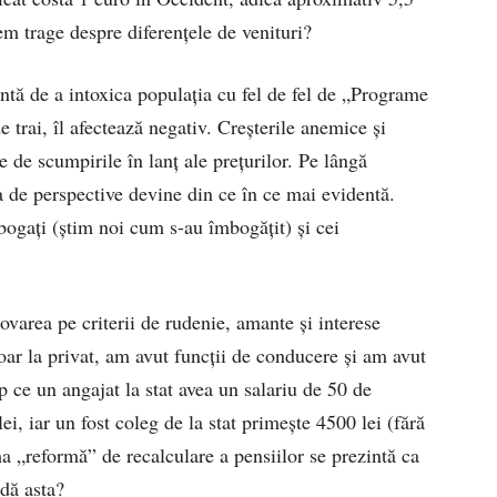
em trage despre diferențele de venituri?
ntă de a intoxica populația cu fel de fel de „Programe
e trai, îl afectează negativ. Creșterile anemice și
e de scumpirile în lanț ale prețurilor. Pe lângă
psa de perspective devine din ce în ce mai evidentă.
 bogați (știm noi cum s-au îmbogățit) și cei
area pe criterii de rudenie, amante și interese
doar la privat, am avut funcții de conducere și am avut
p ce un angajat la stat avea un salariu de 50 de
, iar un fost coleg de la stat primește 4500 lei (fără
a „reformă” de recalculare a pensiilor se prezintă ca
adă asta?