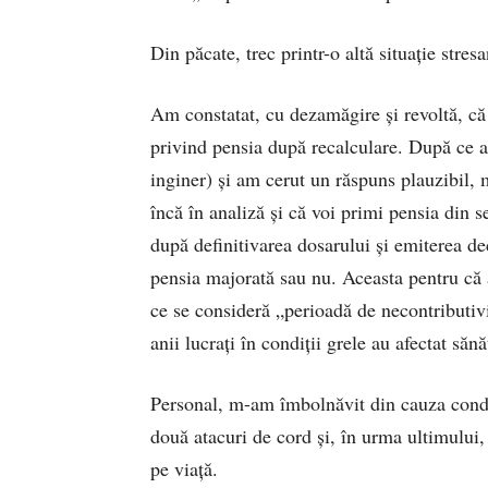
Din păcate, trec printr-o altă situație stres
Am constatat, cu dezamăgire și revoltă, că
privind pensia după recalculare. După ce a
inginer) și am cerut un răspuns plauzibil,
încă în analiză și că voi primi pensia din 
după definitivarea dosarului și emiterea de
pensia majorată sau nu. Aceasta pentru că 
ce se consideră „perioadă de necontributiv
anii lucrați în condiții grele au afectat să
Personal, m-am îmbolnăvit din cauza condi
două atacuri de cord și, în urma ultimului
pe viață.