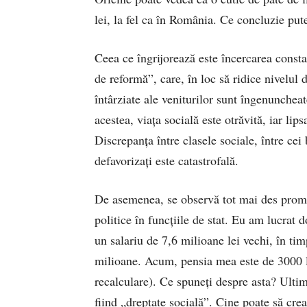
lei, la fel ca în România. Ce concluzie put
Ceea ce îngrijorează este încercarea consta
de reformă”, care, în loc să ridice nivelul d
întârziate ale veniturilor sunt îngenuncheat
acestea, viața socială este otrăvită, iar li
Discrepanța între clasele sociale, între cei
defavorizați este catastrofală.
De asemenea, se observă tot mai des promov
politice în funcțiile de stat. Eu am lucrat 
un salariu de 7,6 milioane lei vechi, în tim
milioane. Acum, pensia mea este de 3000 lei
recalculare). Ce spuneți despre asta? Ultim
fiind „dreptate socială”. Cine poate să cre