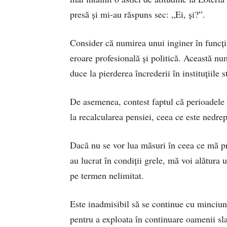
presă și mi-au răspuns sec: „Ei, și?”.
Consider că numirea unui inginer în funcția
eroare profesională și politică. Această num
duce la pierderea încrederii în instituțiile s
De asemenea, contest faptul că perioadele l
la recalcularea pensiei, ceea ce este nedrep
Dacă nu se vor lua măsuri în ceea ce mă pri
au lucrat în condiții grele, mă voi alătura 
pe termen nelimitat.
Este inadmisibil să se continue cu minciuni
pentru a exploata în continuare oamenii sla