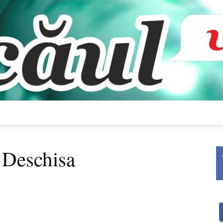
Bacăul
 Deschisa
vorbește