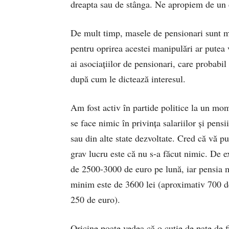
dreapta sau de stânga. Ne apropiem de un co
De mult timp, masele de pensionari sunt ma
pentru oprirea acestei manipulări ar putea 
ai asociațiilor de pensionari, care probabil
după cum le dictează interesul.
Am fost activ în partide politice la un mo
se face nimic în privința salariilor și pensi
sau din alte state dezvoltate. Cred că vă p
grav lucru este că nu s-a făcut nimic. De 
de 2500-3000 de euro pe lună, iar pensia 
minim este de 3600 lei (aproximativ 700 de
250 de euro).
Oricine poate vedea că o cutie de pate de f