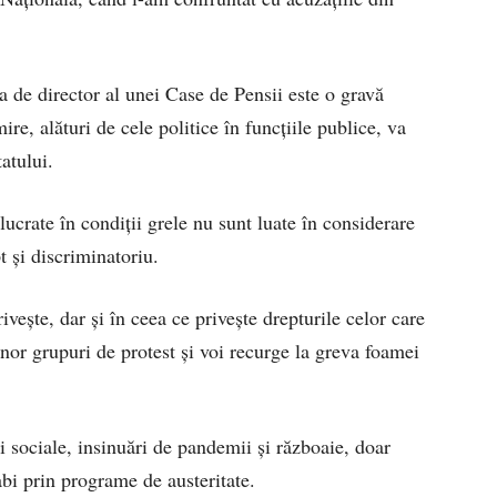
 de director al unei Case de Pensii este o gravă
ire, alături de cele politice în funcțiile publice, va
tatului.
ucrate în condiții grele nu sunt luate în considerare
t și discriminatoriu.
vește, dar și în ceea ce privește drepturile celor care
unor grupuri de protest și voi recurge la greva foamei
 sociale, insinuări de pandemii și războaie, doar
bi prin programe de austeritate.