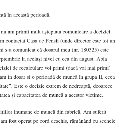
antă în această perioadă.
 nu am primit mult așteptata comunicare a deciziei
m contactat Casa de Pensii (unde director este tot un
 mi s-a comunicat că dosarul meu (nr. 180325) este
septembrie la același nivel cu cea din august. Abia
ciziei de recalculare voi primi (dacă voi mai primi)
am în dosar și o perioadă de muncă în grupa II, ceea
itate”. Este o decizie extrem de nedreaptă, deoarece
nătatea și capacitatea de muncă a acestor victime.
țiilor inumane de muncă din fabrică. Am suferit
, am fost operat pe cord deschis, rămânând cu sechele