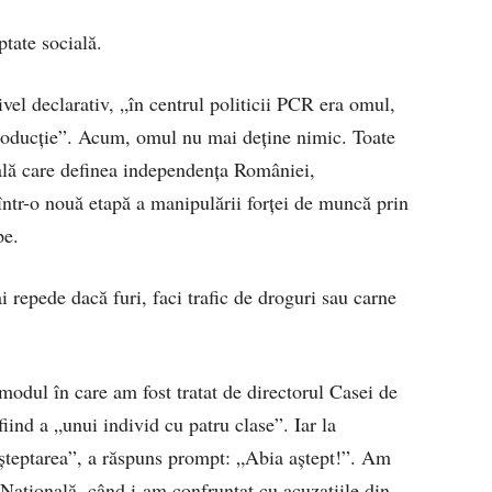
tate socială.
el declarativ, „în centrul politicii PCR era omul,
 producție”. Acum, omul nu mai deține nimic. Toate
ală care definea independența României,
într-o nouă etapă a manipulării forței de muncă prin
pe.
i repede dacă furi, faci trafic de droguri sau carne
modul în care am fost tratat de directorul Casei de
iind a „unui individ cu patru clase”. Iar la
șteptarea”, a răspuns prompt: „Abia aștept!”. Am
a Națională, când i-am confruntat cu acuzațiile din