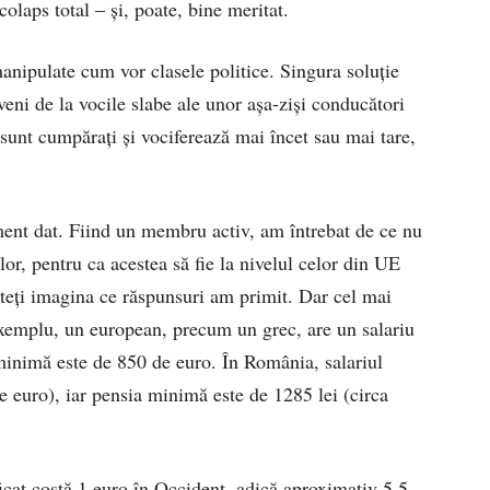
laps total – și, poate, bine meritat.
nipulate cum vor clasele politice. Singura soluție
veni de la vocile slabe ale unor așa-ziși conducători
 sunt cumpărați și vociferează mai încet sau mai tare,
ment dat. Fiind un membru activ, am întrebat de ce nu
ilor, pentru ca acestea să fie la nivelul celor din UE
uteți imagina ce răspunsuri am primit. Dar cel mai
exemplu, un european, precum un grec, are un salariu
minimă este de 850 de euro. În România, salariul
 euro), iar pensia minimă este de 1285 lei (circa
icat costă 1 euro în Occident, adică aproximativ 5,5