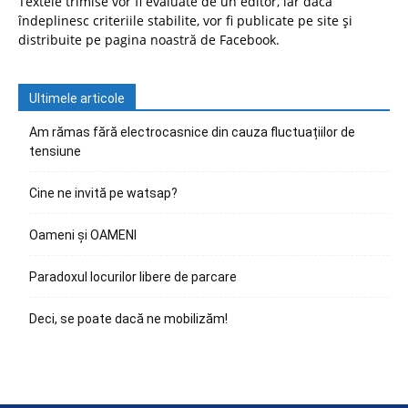
Textele trimise vor fi evaluate de un editor, iar dacă
îndeplinesc criteriile stabilite, vor fi publicate pe site și
distribuite pe pagina noastră de Facebook.
Ultimele articole
Am rămas fără electrocasnice din cauza fluctuațiilor de
tensiune
Cine ne invită pe watsap?
Oameni și OAMENI
Paradoxul locurilor libere de parcare
Deci, se poate dacă ne mobilizăm!