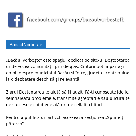
Bacaul Vorbeste
„Bacăul vorbește” este spațiul dedicat pe site-ul Deșteptarea
unde vocea comunității prinde glas. Cititorii pot împărtăși
opinii despre municipiul Bacău și întreg județul, contribuind
la o dezbatere deschisă și relevantă.
Ziarul Deșteptarea te ajută să fii auzit! Fă-ți cunoscute ideile,
semnalează problemele, transmite așteptările sau bucură-te
de succesele cotidiene alături de ceilalți cititori.
Pentru a publica un articol, accesează secțiunea „Spune-ți
părerea”.