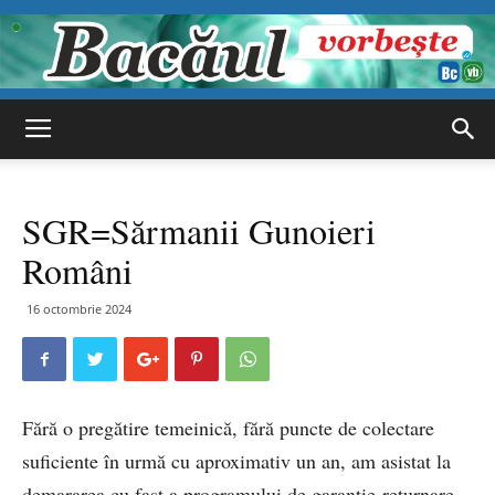
Bacăul
SGR=Sărmanii Gunoieri
vorbește
Români
16 octombrie 2024
Fără o pregătire temeinică, fără puncte de colectare
suficiente în urmă cu aproximativ un an, am asistat la
demararea cu fast a programului de garanție-returnare,