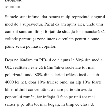
Sumele sunt infime, dar pentru mulți reprezintă singurul
mod de a supraviețui. Păcat că am ajuns aici, unde unii
oameni sunt umiliți și forțați de situația lor financiară să
colinde parcuri și zone intens circulate pentru a pune
pâine seara pe masa copiilor.
Deși ne lăudăm cu PIB-ul ce a ajuns la 80% din media
UE, realitatea este că trăim într-o societate tot mai
polarizată, unde 80% din salariați trăiesc încă cu sub
4000 lei net, doar 10% trăiesc bine, iar alți 10% foarte
bine, ultimii concentrând o mare parte din avuția
poporului român, iar inflația îi face pe unii tot mai
săraci și pe alții tot mai bogați, în timp ce clasa de