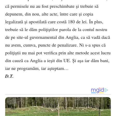
că permisele nu au fost preschimbate și trebuie să
depunem, din nou, alte acte, între care și copia
legalizată și apostilată care costă 180 de lei. În plus,
trebuie să le dăm polițiștilor parola de la contul nostru
de pe site-ul guvernamental din Anglia, ca să vadă dacă
nu avem, cumva, puncte de penalizare. Ni s-a spus că
polițiștii nu mai pot verifica prin alte metode acest lucru
din cauză ca Anglia a ieșit din UE. Și așa iar dăm bani,
iar ne programăm, iar așteptam…
D.T.