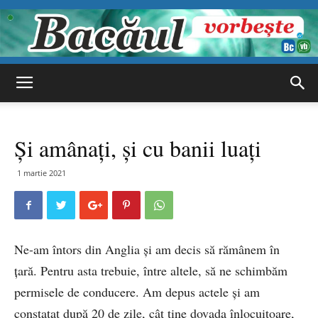
Bacăul
Și amânați, și cu banii luați
vorbește
1 martie 2021
Ne-am întors din Anglia și am decis să rămânem în
țară. Pentru asta trebuie, între altele, să ne schimbăm
permisele de conducere. Am depus actele și am
constatat după 20 de zile, cât ține dovada înlocuitoare,