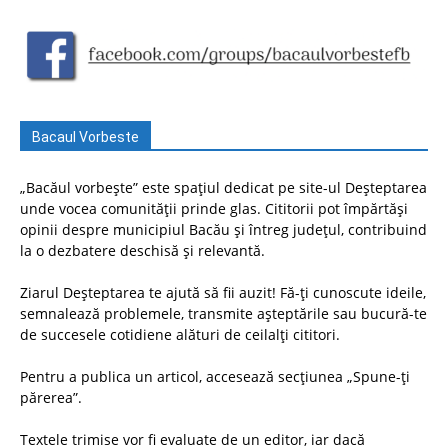
Bacaul Vorbeste
„Bacăul vorbește” este spațiul dedicat pe site-ul Deșteptarea
unde vocea comunității prinde glas. Cititorii pot împărtăși
opinii despre municipiul Bacău și întreg județul, contribuind
la o dezbatere deschisă și relevantă.
Ziarul Deșteptarea te ajută să fii auzit! Fă-ți cunoscute ideile,
semnalează problemele, transmite așteptările sau bucură-te
de succesele cotidiene alături de ceilalți cititori.
Pentru a publica un articol, accesează secțiunea „Spune-ți
părerea”.
Textele trimise vor fi evaluate de un editor, iar dacă