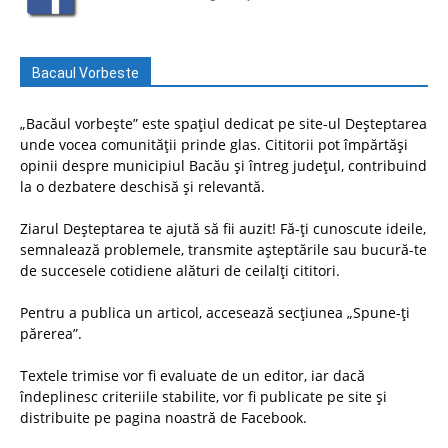
Bacaul Vorbeste
„Bacăul vorbește” este spațiul dedicat pe site-ul Deșteptarea
unde vocea comunității prinde glas. Cititorii pot împărtăși
opinii despre municipiul Bacău și întreg județul, contribuind
la o dezbatere deschisă și relevantă.
Ziarul Deșteptarea te ajută să fii auzit! Fă-ți cunoscute ideile,
semnalează problemele, transmite așteptările sau bucură-te
de succesele cotidiene alături de ceilalți cititori.
Pentru a publica un articol, accesează secțiunea „Spune-ți
părerea”.
Textele trimise vor fi evaluate de un editor, iar dacă
îndeplinesc criteriile stabilite, vor fi publicate pe site și
distribuite pe pagina noastră de Facebook.