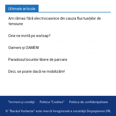
Ultimele articole
Am rămas fără electrocasnice din cauza fluctuațiilor de
tensiune
Cine ne invită pe watsap?
Oameni și OAMENI
Paradoxul locurilor libere de parcare
Deci, se poate dacă ne mobilizăm!
Termeni și condiții
Politica “Cookies”
Politica de confidențialitate
© "Bacăul Vorbeste" este marcă înregistrată a societății Deșteptarea SRL