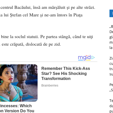
 centrul Bacăului, însă am mărşăluit şi pe alte străzi.
ia lui Ştefan cel Mare şi ne-am întors în Piaţa
„B
D
bine la soclul statuii. Pe partea stângă, când te uiţi
gl
mu
 este crăpată, dislocată de pe zid.
la
Zi
c
tr
su
Pe
„S
Te
da
pu