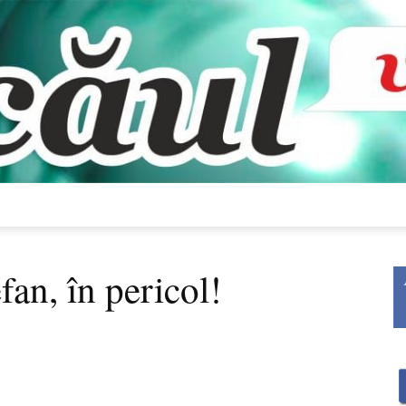
Bacăul
fan, în pericol!
vorbește