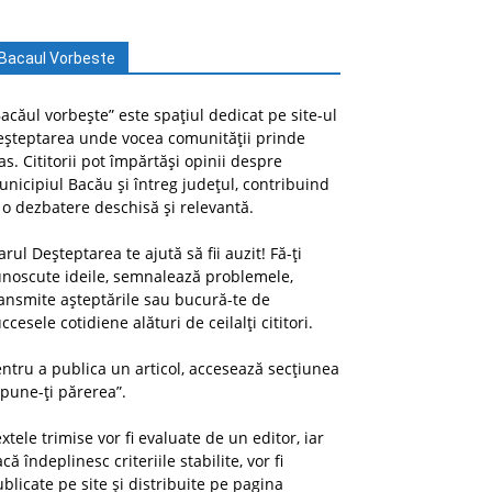
Bacaul Vorbeste
acăul vorbește” este spațiul dedicat pe site-ul
eșteptarea unde vocea comunității prinde
as. Cititorii pot împărtăși opinii despre
nicipiul Bacău și întreg județul, contribuind
 o dezbatere deschisă și relevantă.
arul Deșteptarea te ajută să fii auzit! Fă-ți
unoscute ideile, semnalează problemele,
ansmite așteptările sau bucură-te de
ccesele cotidiene alături de ceilalți cititori.
ntru a publica un articol, accesează secțiunea
pune-ți părerea”.
xtele trimise vor fi evaluate de un editor, iar
că îndeplinesc criteriile stabilite, vor fi
blicate pe site și distribuite pe pagina