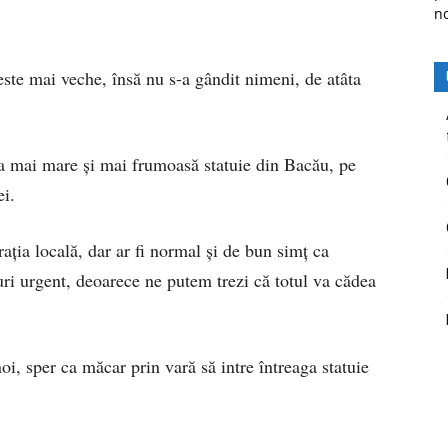
n
 este mai veche, însă nu s-a gândit nimeni, de atâta
cea mai mare şi mai frumoasă statuie din Bacău, pe
i.
aţia locală, dar ar fi normal şi de bun simţ ca
uri urgent, deoarece ne putem trezi că totul va cădea
i, sper ca măcar prin vară să intre întreaga statuie