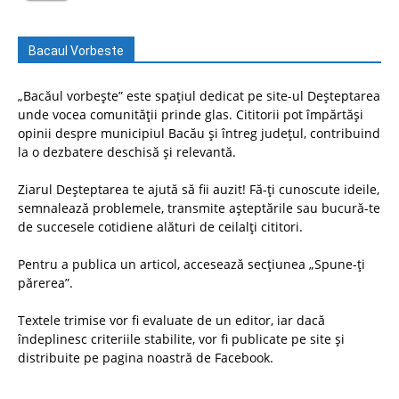
Bacaul Vorbeste
„Bacăul vorbește” este spațiul dedicat pe site-ul Deșteptarea
unde vocea comunității prinde glas. Cititorii pot împărtăși
opinii despre municipiul Bacău și întreg județul, contribuind
la o dezbatere deschisă și relevantă.
Ziarul Deșteptarea te ajută să fii auzit! Fă-ți cunoscute ideile,
semnalează problemele, transmite așteptările sau bucură-te
de succesele cotidiene alături de ceilalți cititori.
Pentru a publica un articol, accesează secțiunea „Spune-ți
părerea”.
Textele trimise vor fi evaluate de un editor, iar dacă
îndeplinesc criteriile stabilite, vor fi publicate pe site și
distribuite pe pagina noastră de Facebook.