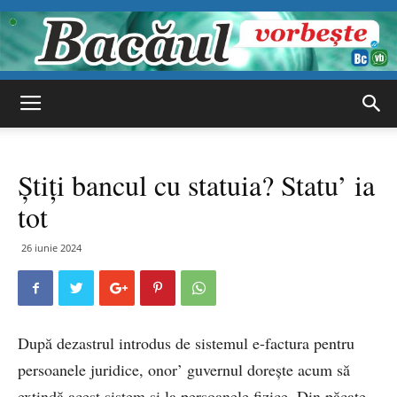
Bacăul
Știți bancul cu statuia? Statu’ ia
vorbește
tot
26 iunie 2024
După dezastrul introdus de sistemul e-factura pentru
persoanele juridice, onor’ guvernul dorește acum să
extindă acest sistem și la persoanele fizice. Din păcate,