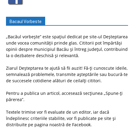
Bacaul Vorbeste
„Bacăul vorbește” este spațiul dedicat pe site-ul Deșteptarea
unde vocea comunității prinde glas. Cititorii pot împărtăși
opinii despre municipiul Bacău și întreg județul, contribuind
la o dezbatere deschisă și relevantă.
Ziarul Deșteptarea te ajută să fii auzit! Fă-ți cunoscute ideile,
semnalează problemele, transmite așteptările sau bucură-te
de succesele cotidiene alături de ceilalți cititori.
Pentru a publica un articol, accesează secțiunea „Spune-ți
părerea”.
Textele trimise vor fi evaluate de un editor, iar dacă
îndeplinesc criteriile stabilite, vor fi publicate pe site și
distribuite pe pagina noastră de Facebook.