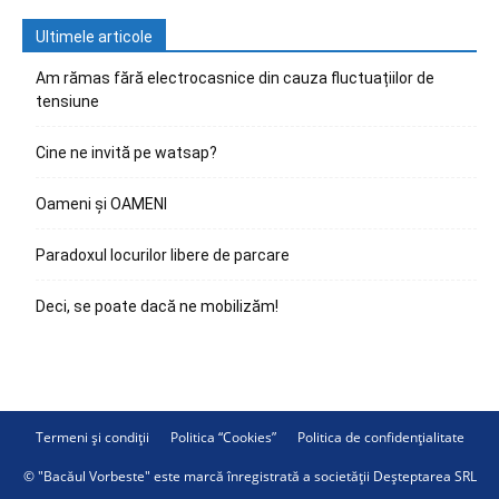
Ultimele articole
Am rămas fără electrocasnice din cauza fluctuațiilor de
tensiune
Cine ne invită pe watsap?
Oameni și OAMENI
Paradoxul locurilor libere de parcare
Deci, se poate dacă ne mobilizăm!
Termeni și condiții
Politica “Cookies”
Politica de confidențialitate
© "Bacăul Vorbeste" este marcă înregistrată a societății Deșteptarea SRL