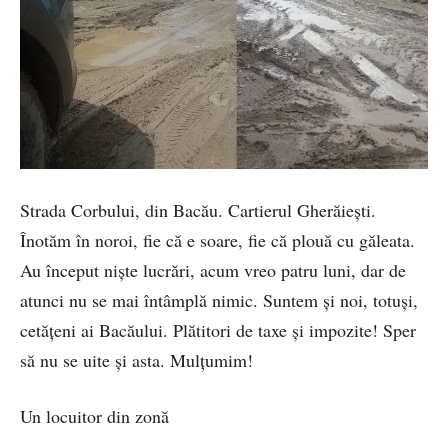
Strada Corbului, din Bacău. Cartierul Gherăiești.
Înotăm în noroi, fie că e soare, fie că plouă cu găleata.
Au început niște lucrări, acum vreo patru luni, dar de
atunci nu se mai întâmplă nimic. Suntem și noi, totuși,
cetățeni ai Bacăului. Plătitori de taxe și impozite! Sper
să nu se uite și asta. Mulțumim!
Un locuitor din zonă