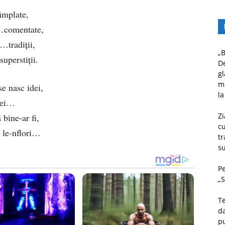
âmplate,
a…comentate,
…tradiții,
„B
uperstiții.
D
gl
mu
e nasc idei,
la
icei…
Zi
bine-ar fi,
c
a le-nflori…
tr
su
Pe
„S
Te
da
pu