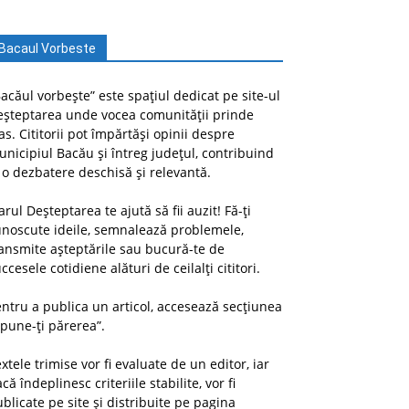
Bacaul Vorbeste
acăul vorbește” este spațiul dedicat pe site-ul
eșteptarea unde vocea comunității prinde
as. Cititorii pot împărtăși opinii despre
nicipiul Bacău și întreg județul, contribuind
 o dezbatere deschisă și relevantă.
arul Deșteptarea te ajută să fii auzit! Fă-ți
unoscute ideile, semnalează problemele,
ansmite așteptările sau bucură-te de
ccesele cotidiene alături de ceilalți cititori.
ntru a publica un articol, accesează secțiunea
pune-ți părerea”.
xtele trimise vor fi evaluate de un editor, iar
că îndeplinesc criteriile stabilite, vor fi
blicate pe site și distribuite pe pagina