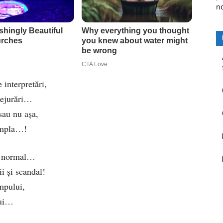
n
 interpretări,
prejurări…
sau nu așa,
tâmpla…!
-i normal…
i și scandal!
mpului,
lui…