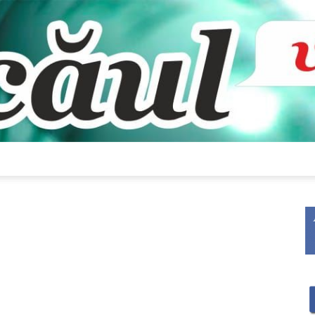
Bacăul
vorbește