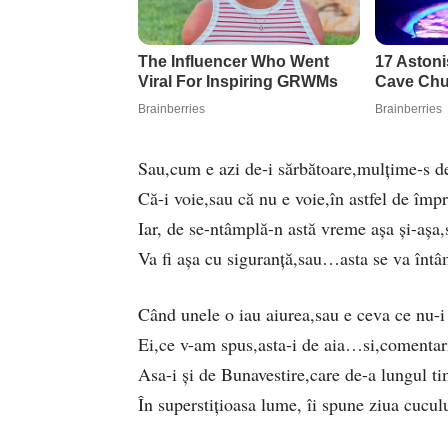
Sau,cum e azi de-i sărbătoare,mulțime-s de
Că-i voie,sau că nu e voie,în astfel de îm
Iar, de se-ntâmplă-n astă vreme așa și-așa,
Va fi așa cu siguranță,sau…asta se va în
Când unele o iau aiurea,sau e ceva ce nu
Ei,ce v-am spus,asta-i de aia…si,comentari
Asa-i și de Bunavestire,care de-a lungul ti
În superstițioasa lume, îi spune ziua cucu