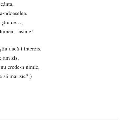
 cânta,
-a-ndoaselea.
u știu ce…,
 lumea…asta e!
iu dacă-i interzis,
e am zis,
nu crede-n nimic,
e să mai zic?!)