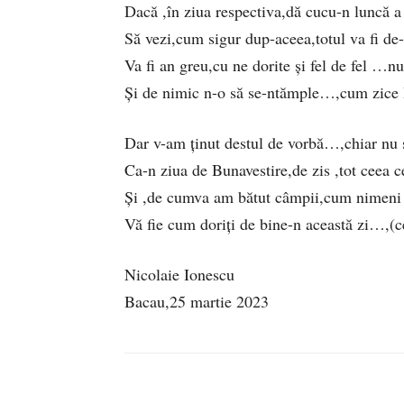
Dacă ,în ziua respectiva,dă cucu-n luncă a
Să vezi,cum sigur dup-aceea,totul va fi de
Va fi an greu,cu ne dorite și fel de fel …n
Și de nimic n-o să se-ntămple…,cum zice
Dar v-am ținut destul de vorbă…,chiar nu șt
Ca-n ziua de Bunavestire,de zis ,tot ceea c
Și ,de cumva am bătut câmpii,cum nimeni 
Vă fie cum doriți de bine-n această zi…,(c
Nicolaie Ionescu
Bacau,25 martie 2023