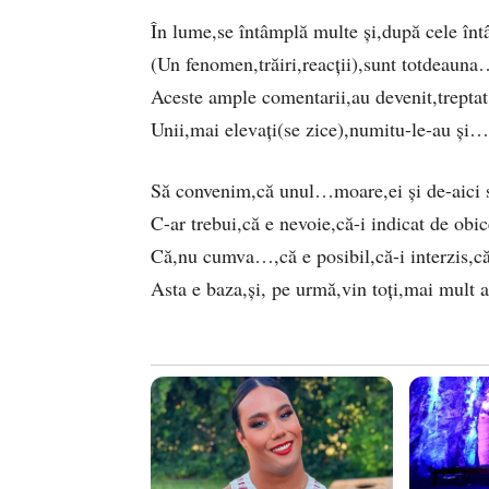
În lume,se întâmplă multe și,după cele înt
(Un fenomen,trăiri,reacții),sunt totdeaun
Aceste ample comentarii,au devenit,treptat
Unii,mai elevați(se zice),numitu-le-au și…s
Să convenim,că unul…moare,ei și de-aici s
C-ar trebui,că e nevoie,că-i indicat de ob
Că,nu cumva…,că e posibil,că-i interzis,că 
Asta e baza,și, pe urmă,vin toți,mai mult 