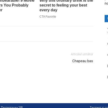
n
Articolul următor
Chapeau bas
ii Deșteptarea SRL
Termeni și co