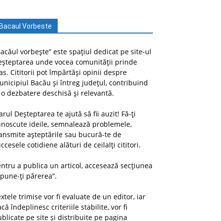
Bacaul Vorbeste
acăul vorbește” este spațiul dedicat pe site-ul
eșteptarea unde vocea comunității prinde
as. Cititorii pot împărtăși opinii despre
nicipiul Bacău și întreg județul, contribuind
 o dezbatere deschisă și relevantă.
arul Deșteptarea te ajută să fii auzit! Fă-ți
unoscute ideile, semnalează problemele,
ansmite așteptările sau bucură-te de
ccesele cotidiene alături de ceilalți cititori.
ntru a publica un articol, accesează secțiunea
pune-ți părerea”.
xtele trimise vor fi evaluate de un editor, iar
că îndeplinesc criteriile stabilite, vor fi
blicate pe site și distribuite pe pagina