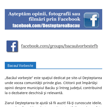
Bacaul Vorbeste
„Bacăul vorbește” este spațiul dedicat pe site-ul Deșteptarea
unde vocea comunității prinde glas. Cititorii pot împărtăși
opinii despre municipiul Bacău și întreg județul, contribuind
la o dezbatere deschisă și relevantă.
Ziarul Deșteptarea te ajută să fii auzit! Fă-ți cunoscute ideile,