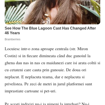
Locuiesc intr-o zona aproape centrala (str. Miron
Costin) si in fiecare dimineata când duc gunoiul la
ghena dau nas in nas cu maidanezi care isi arata coltii si
cu cetateni care cauta prin gunoaie. De doua ori
neplacut. E neplacuta teama, dar e neplacuta si
privelistea. Pe zeci de metri in jurul platformei sunt
imprastiate cartoane si pet-uri.
Pe acesti indivizi nu-i ia nimeni la intrebari? Nu-i