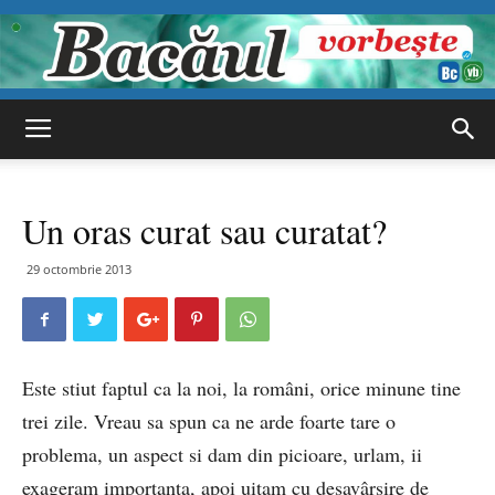
Bacăul
Un oras curat sau curatat?
vorbește
29 octombrie 2013
Este stiut faptul ca la noi, la români, orice minune tine
trei zile. Vreau sa spun ca ne arde foarte tare o
problema, un aspect si dam din picioare, urlam, ii
exageram importanta, apoi uitam cu desavârsire de