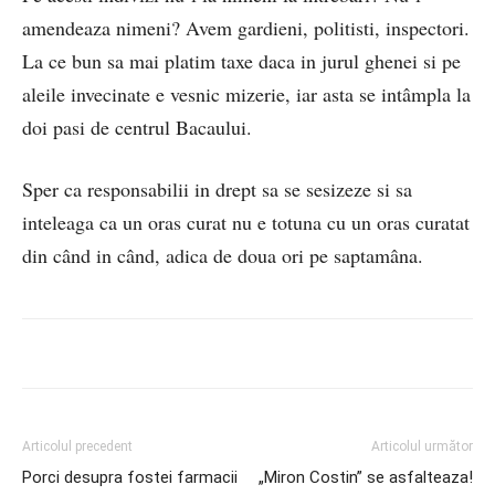
amendeaza nimeni? Avem gardieni, politisti, inspectori.
La ce bun sa mai platim taxe daca in jurul ghenei si pe
aleile invecinate e vesnic mizerie, iar asta se intâmpla la
doi pasi de centrul Bacaului.
Sper ca responsabilii in drept sa se sesizeze si sa
inteleaga ca un oras curat nu e totuna cu un oras curatat
din când in când, adica de doua ori pe saptamâna.
Articolul precedent
Articolul următor
Porci desupra fostei farmacii
„Miron Costin” se asfalteaza!