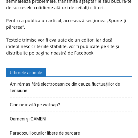
semnalează problemele, transmite așteptările sau bucură-te
de succesele cotidiene alături de ceilalți cititori.
Pentru a publica un articol, accesează secțiunea „Spune-ți
părerea”.
Textele trimise vor fi evaluate de un editor, iar dacă
îndeplinesc criteriile stabilite, vor fi publicate pe site și
distribuite pe pagina noastră de Facebook.
Ultimele articole
Am rămas fără electrocasnice din cauza fluctuațiilor de
tensiune
Cine ne invită pe watsap?
Oameni și OAMENI
Paradoxul locurilor libere de parcare