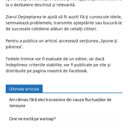
la o dezbatere deschisă și relevantă.
Ziarul Deșteptarea te ajută să fii auzit! Fă-ți cunoscute ideile,
semnalează problemele, transmite așteptările sau bucură-te
de succesele cotidiene alături de ceilalți cititori.
Pentru a publica un articol, accesează secțiunea „Spune-ți
părerea”.
Textele trimise vor fi evaluate de un editor, iar dacă
îndeplinesc criteriile stabilite, vor fi publicate pe site și
distribuite pe pagina noastră de Facebook.
Ultimele articole
Am rămas fără electrocasnice din cauza fluctuațiilor de
tensiune
Cine ne invită pe watsap?