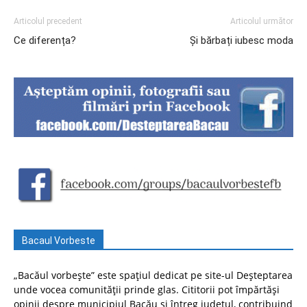
Articolul precedent
Articolul următor
Ce diferența?
Și bărbați iubesc moda
Bacaul Vorbeste
„Bacăul vorbește” este spațiul dedicat pe site-ul Deșteptarea
unde vocea comunității prinde glas. Cititorii pot împărtăși
opinii despre municipiul Bacău și întreg județul, contribuind