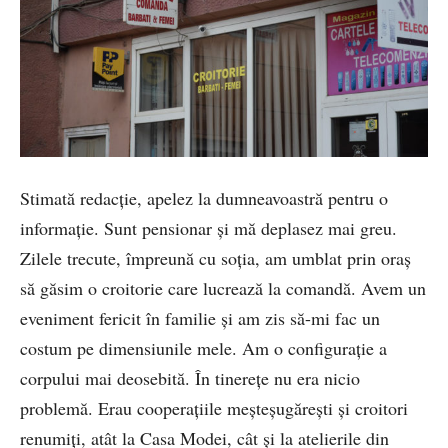
Stimată redacție, apelez la dumneavoastră pentru o
informație. Sunt pensionar și mă deplasez mai greu.
Zilele trecute, împreună cu soția, am umblat prin oraș
să găsim o croitorie care lucrează la comandă. Avem un
eveniment fericit în familie și am zis să-mi fac un
costum pe dimensiunile mele. Am o configurație a
corpului mai deosebită. În tinerețe nu era nicio
problemă. Erau cooperațiile meșteșugărești și croitori
renumiți, atât la Casa Modei, cât și la atelierile din