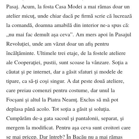
Pasaj. Acum, la fosta Casa Modei a mai rămas doar un
atelier micuț, unde chiar dacă pe firmă scrie că lucrează
la comandă, doamna amabilă din interior ne-a spus că:
„nu mai fac demult așa ceva”. Am mers apoi în Pasajul
Revoluției, unde am văzut doar un afiș pentru
încălțăminte. Ultimele trei etaje, de la fostele ateliere
ale Cooperației, pustii, sunt scoase la vânzare. Soția a
căutat și pe internet, dar a găsit sfaturi și modele de
tipare, ca să-ți coși singur. A dat peste două ateliere,
care preiau comenzi pentru costume, dar unul la
Focșani și altul la Piatra Neamț. Exclus să mă pot
deplasa până acolo. Tot soția a găsit și soluția.
Cumpărăm de-a gata sacoul și pantalonii, separat, și
mergem la modificat. Pentru așa ceva sunt croitori care
se mai pricep. Dar întreb? În Bacău nu a mai rămas