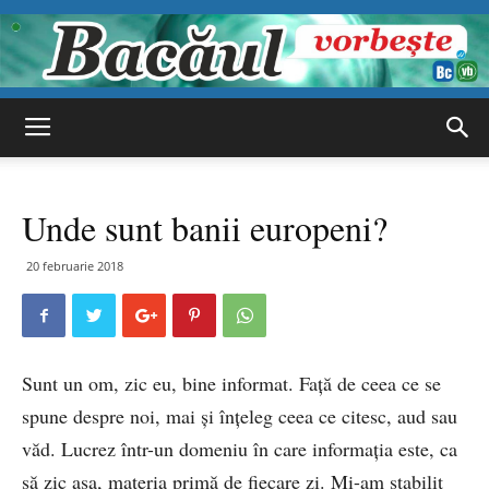
Bacăul
Unde sunt banii europeni?
vorbește
20 februarie 2018
Sunt un om, zic eu, bine informat. Faţă de ceea ce se
spune despre noi, mai şi înţeleg ceea ce citesc, aud sau
văd. Lucrez într-un domeniu în care informaţia este, ca
să zic aşa, materia primă de fiecare zi. Mi-am stabilit