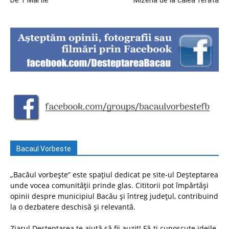
De 1 Martie
Mizeria de la calea ferată
Bacaul Vorbeste
„Bacăul vorbește” este spațiul dedicat pe site-ul Deșteptarea
unde vocea comunității prinde glas. Cititorii pot împărtăși
opinii despre municipiul Bacău și întreg județul, contribuind
la o dezbatere deschisă și relevantă.
Ziarul Deșteptarea te ajută să fii auzit! Fă-ți cunoscute ideile,