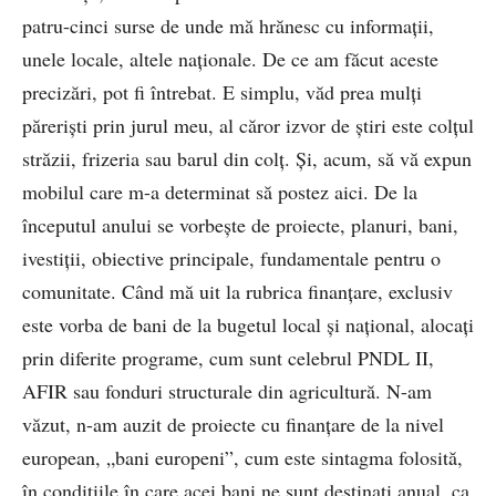
patru-cinci surse de unde mă hrănesc cu informaţii,
unele locale, altele naţionale. De ce am făcut aceste
precizări, pot fi întrebat. E simplu, văd prea mulţi
părerişti prin jurul meu, al căror izvor de ştiri este colţul
străzii, frizeria sau barul din colţ. Şi, acum, să vă expun
mobilul care m-a determinat să postez aici. De la
începutul anului se vorbeşte de proiecte, planuri, bani,
ivestiţii, obiective principale, fundamentale pentru o
comunitate. Când mă uit la rubrica finanţare, exclusiv
este vorba de bani de la bugetul local şi naţional, alocaţi
prin diferite programe, cum sunt celebrul PNDL II,
AFIR sau fonduri structurale din agricultură. N-am
văzut, n-am auzit de proiecte cu finanţare de la nivel
european, „bani europeni”, cum este sintagma folosită,
în condiţiile în care acei bani ne sunt destinaţi anual, ca