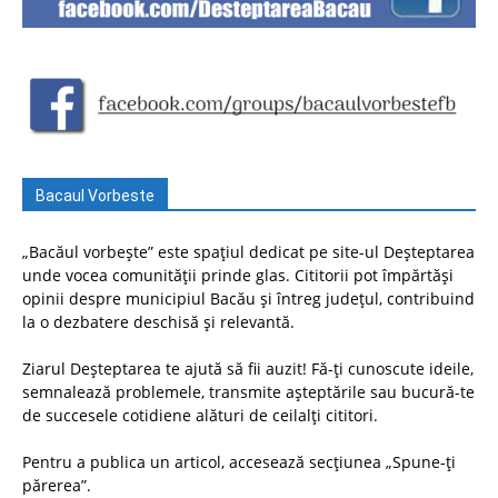
Bacaul Vorbeste
„Bacăul vorbește” este spațiul dedicat pe site-ul Deșteptarea
unde vocea comunității prinde glas. Cititorii pot împărtăși
opinii despre municipiul Bacău și întreg județul, contribuind
la o dezbatere deschisă și relevantă.
Ziarul Deșteptarea te ajută să fii auzit! Fă-ți cunoscute ideile,
semnalează problemele, transmite așteptările sau bucură-te
de succesele cotidiene alături de ceilalți cititori.
Pentru a publica un articol, accesează secțiunea „Spune-ți
părerea”.