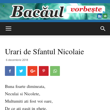
Bacăul
Urari de Sfantul Nicolaie
vorbește
6 decembrie 2018
Buna foarte dimineata,
Neculai si Nicolete,
Multumiti ati fost voi oare,
De ce ati gasit in ghete.