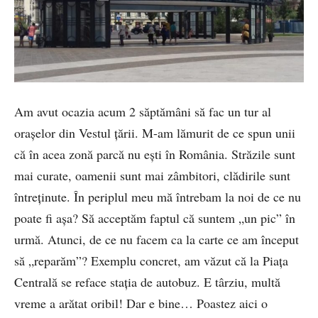
Am avut ocazia acum 2 săptămâni să fac un tur al
orașelor din Vestul țării. M-am lămurit de ce spun unii
că în acea zonă parcă nu ești în România. Străzile sunt
mai curate, oamenii sunt mai zâmbitori, clădirile sunt
întreținute. În periplul meu mă întrebam la noi de ce nu
poate fi așa? Să acceptăm faptul că suntem „un pic” în
urmă. Atunci, de ce nu facem ca la carte ce am început
să „reparăm”? Exemplu concret, am văzut că la Piața
Centrală se reface stația de autobuz. E târziu, multă
vreme a arătat oribil! Dar e bine… Poastez aici o