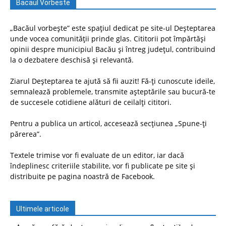
Bacaul Vorbeste
„Bacăul vorbește” este spațiul dedicat pe site-ul Deșteptarea
unde vocea comunității prinde glas. Cititorii pot împărtăși
opinii despre municipiul Bacău și întreg județul, contribuind
la o dezbatere deschisă și relevantă.
Ziarul Deșteptarea te ajută să fii auzit! Fă-ți cunoscute ideile,
semnalează problemele, transmite așteptările sau bucură-te
de succesele cotidiene alături de ceilalți cititori.
Pentru a publica un articol, accesează secțiunea „Spune-ți
părerea”.
Textele trimise vor fi evaluate de un editor, iar dacă
îndeplinesc criteriile stabilite, vor fi publicate pe site și
distribuite pe pagina noastră de Facebook.
Ultimele articole