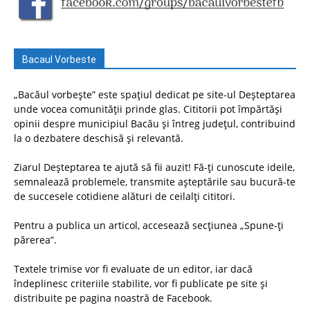
Bacaul Vorbeste
„Bacăul vorbește” este spațiul dedicat pe site-ul Deșteptarea
unde vocea comunității prinde glas. Cititorii pot împărtăși
opinii despre municipiul Bacău și întreg județul, contribuind
la o dezbatere deschisă și relevantă.
Ziarul Deșteptarea te ajută să fii auzit! Fă-ți cunoscute ideile,
semnalează problemele, transmite așteptările sau bucură-te
de succesele cotidiene alături de ceilalți cititori.
Pentru a publica un articol, accesează secțiunea „Spune-ți
părerea”.
Textele trimise vor fi evaluate de un editor, iar dacă
îndeplinesc criteriile stabilite, vor fi publicate pe site și
distribuite pe pagina noastră de Facebook.