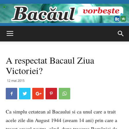
Bacăul
A respectat Bacaul Ziua
vorbește
Victoriei?
12 mai 2015
Ca simplu cetatean al Bacaului si ca unul care a trait
acele zile din August 1944 (aveam 14 ani) prin care a
trecut orasul nostru, când, dupa trecerea României de