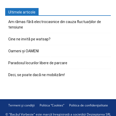
Ultimele articole
Am rămas fără electrocasnice din cauza fluctuațiilor de
tensiune
Cine ne invită pe watsap?
Oameni și OAMENI
Paradoxul locurilor libere de parcare
Deci, se poate dacă ne mobilizăm!
Termeni și condiții
Politica “Cookies”
Politica de confidențialitate
© "Bacăul Vorbeste" este marcă înregistrată a societății Deșteptarea SRL