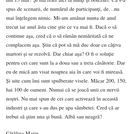
spus de scenarii, de numărul de participanți, de…nu
mai înțelegem nimic. Mi-am amânat nunta de anul
trecut iar anul ăsta cine știe ce va mai fi. Dacă o să
continue așa, cred că o să rămân nemăritată că ne
complacem așa. Știu că pot să mă duc doar cu câțiva
martori și se rezolvă. Dar chiar așa? O fi o soluție
pentru cei care sunt la a doua sau a treia căsătorie. Dar
eu de mică am visat noaptea aia în care voi fi mireasă.
Și uite cum îmi sunt spulberate visele. Măcar 200, 150,
hai 100 de oameni. Numai că se joacă unii cu nervii
noștri. Nu mai spun de cei care activează în această
industri și care s-au dus pe apa sâmbetei. Cred că ar
trebui să știm una și bună. Albă sau neagră?
Cătălina Marin