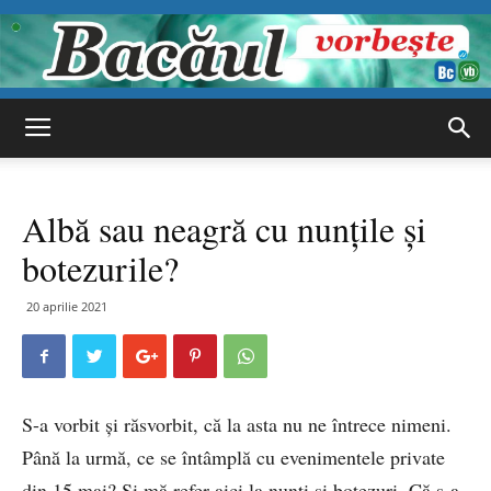
Bacăul
Albă sau neagră cu nunțile și
vorbește
botezurile?
20 aprilie 2021
S-a vorbit și răsvorbit, că la asta nu ne întrece nimeni.
Până la urmă, ce se întâmplă cu evenimentele private
din 15 mai? Și mă refer aici la nunți și botezuri. Că s-a