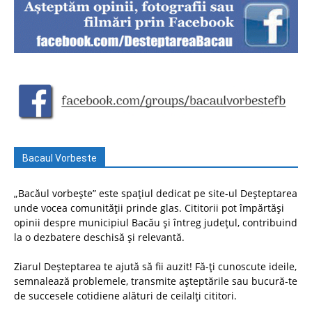
Bacaul Vorbeste
„Bacăul vorbește” este spațiul dedicat pe site-ul Deșteptarea
unde vocea comunității prinde glas. Cititorii pot împărtăși
opinii despre municipiul Bacău și întreg județul, contribuind
la o dezbatere deschisă și relevantă.
Ziarul Deșteptarea te ajută să fii auzit! Fă-ți cunoscute ideile,
semnalează problemele, transmite așteptările sau bucură-te
de succesele cotidiene alături de ceilalți cititori.