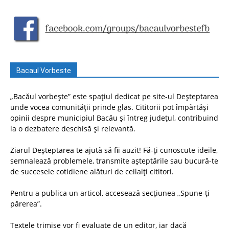
Bacaul Vorbeste
„Bacăul vorbește” este spațiul dedicat pe site-ul Deșteptarea
unde vocea comunității prinde glas. Cititorii pot împărtăși
opinii despre municipiul Bacău și întreg județul, contribuind
la o dezbatere deschisă și relevantă.
Ziarul Deșteptarea te ajută să fii auzit! Fă-ți cunoscute ideile,
semnalează problemele, transmite așteptările sau bucură-te
de succesele cotidiene alături de ceilalți cititori.
Pentru a publica un articol, accesează secțiunea „Spune-ți
părerea”.
Textele trimise vor fi evaluate de un editor, iar dacă