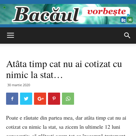
Bacăul
Atâta timp cat nu ai cotizat cu
vorbește
nimic la stat…
30 martie 2020
Poate e răutate din partea mea, dar atâta timp cat nu ai
cotizat cu nimic la stat, sa zicem în ultimele 12 luni
consecutiv, să plătești acum tot ce înseamnă tratament.