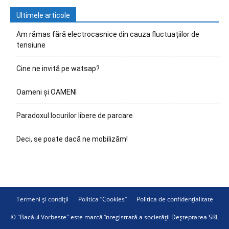
Ultimele articole
Am rămas fără electrocasnice din cauza fluctuațiilor de
tensiune
Cine ne invită pe watsap?
Oameni și OAMENI
Paradoxul locurilor libere de parcare
Deci, se poate dacă ne mobilizăm!
Termeni și condiții
Politica “Cookies”
Politica de confidențialitate
© "Bacăul Vorbeste" este marcă înregistrată a societății Deșteptarea SRL