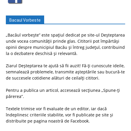
Bacaul Vorbeste
„Bacăul vorbește” este spațiul dedicat pe site-ul Deșteptarea
unde vocea comunității prinde glas. Cititorii pot împărtăși
opinii despre municipiul Bacău și întreg județul, contribuind
la o dezbatere deschisă și relevantă.
Ziarul Deșteptarea te ajută să fii auzit! Fă-ți cunoscute ideile,
semnalează problemele, transmite așteptările sau bucură-te
de succesele cotidiene alături de ceilalți cititori.
Pentru a publica un articol, accesează secțiunea „Spune-ți
părerea”.
Textele trimise vor fi evaluate de un editor, iar dacă
îndeplinesc criteriile stabilite, vor fi publicate pe site și
distribuite pe pagina noastră de Facebook.