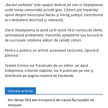
„Bacăul vorbește” este spațiul dedicat pe site-ul Deșteptarea
unde vocea comunității prinde glas. Cititorii pot împărtăși
opinii despre municipiul Bacău și întreg județul, contribuind
la o dezbatere deschisă și relevantă.
Ziarul Deșteptarea te ajută să fii auzit! Fă-ți cunoscute ideile,
semnalează problemele, transmite așteptările sau bucură-te
de succesele cotidiene alături de ceilalți cititori.
Pentru a publica un articol, accesează secțiunea „Spune-ți
părerea”.
Textele trimise vor fi evaluate de un editor, iar dacă
îndeplinesc criteriile stabilite, vor fi publicate pe site și
distribuite pe pagina noastră de Facebook.
Ultimele articole
Am rămas fără electrocasnice din cauza fluctuațiilor de
tensiune