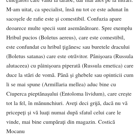
M-am uitat, ca specialist, însă nu tot ce este adunat în
sacoșele de rafie este și comestibil. Confuzia apare
deoarece multe specii sunt asemănătoare. Spre exemplu
Hribul pucios (Boletus aereus), care este comestibil,
este confundat cu hribul țigănesc sau buretele dracului
(Boletus satanas) care este otrăvitor. Pânișoara (Russula
alutaceea) cu pâinișoara piperată (Russula emetica) care
duce la stări de vomă. Până și ghebele sau opinticii cum
li se mai spune (Armillaria mellea) aduc bine cu
Ciuperca pieptănașului (Entoloma lividum), care crește
tot la fel, în mănunchiuri. Aveți deci grijă, dacă nu vă
pricepeți și vă luați numai după sfatul celui care le
vinde, mai bine cumpărați din magazin. Costică
Mocanu