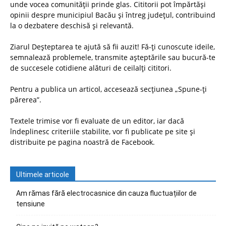
unde vocea comunității prinde glas. Cititorii pot împărtăși
opinii despre municipiul Bacău și întreg județul, contribuind
la o dezbatere deschisă și relevantă.
Ziarul Deșteptarea te ajută să fii auzit! Fă-ți cunoscute ideile,
semnalează problemele, transmite așteptările sau bucură-te
de succesele cotidiene alături de ceilalți cititori.
Pentru a publica un articol, accesează secțiunea „Spune-ți
părerea”.
Textele trimise vor fi evaluate de un editor, iar dacă
îndeplinesc criteriile stabilite, vor fi publicate pe site și
distribuite pe pagina noastră de Facebook.
Ultimele articole
Am rămas fără electrocasnice din cauza fluctuațiilor de
tensiune