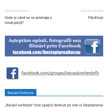
Articolul precedent
Articolul următor
Unde şi când se va amenaja o
Păcătoșii
nouă piaţă?
Bacaul Vorbeste
„Bacăul vorbește” este spațiul dedicat pe site-ul Deșteptarea