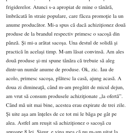
frigiderelor. Atunci s-a apropiat de mine o tânără,
îmbrăcată în straie populare, care făcea promoție la un
anume producător. Mi-a spus că dacă achiziționez două
produse de la brandul respectiv primesc o sacoșă din
pânză. Și mi-a arătat sacoșa. Una destul de solidă și
practică în același timp. M-am lăsat convinsă. Am ales
două produse și-mi spune tânăra că trebuie să aleg
dintr-un număr anume de produse. Ok, zic. Iau de
acolo, primesc sacoșa, plătesc la casă, ajung acasă. A
doua zi dimineață, când m-am pregătit de micul dejun,
am vrut să consum produsele achiziționate „la ofertă”.
Când mă uit mai bine, acestea erau expirate de trei zile.
Și uite așa am înțeles de ce tot mi le băga pe gât pe
alea. Astfel am reușit să achiziționez o sacoșă cu
aproape 8 lei. Sigur, e vina mea că nu m-am uitat la