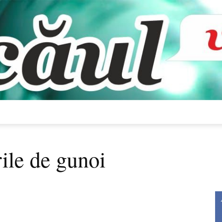
Bacăul
ile de gunoi
vorbește