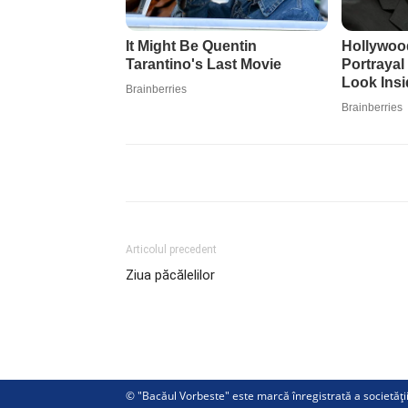
Articolul precedent
Ziua păcălelilor
© "Bacăul Vorbeste" este marcă înregistrată a societăț