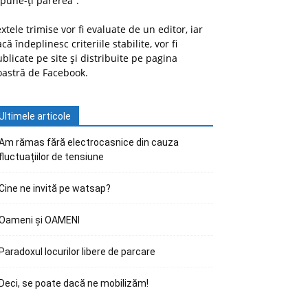
pune-ți părerea”.
xtele trimise vor fi evaluate de un editor, iar
că îndeplinesc criteriile stabilite, vor fi
blicate pe site și distribuite pe pagina
oastră de Facebook.
Ultimele articole
Am rămas fără electrocasnice din cauza
fluctuațiilor de tensiune
Cine ne invită pe watsap?
Oameni și OAMENI
Paradoxul locurilor libere de parcare
Deci, se poate dacă ne mobilizăm!