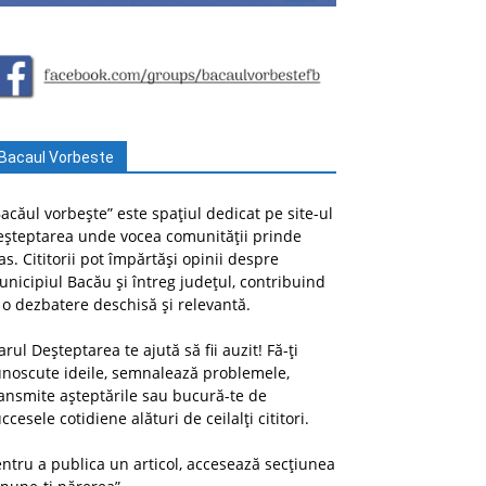
Bacaul Vorbeste
acăul vorbește” este spațiul dedicat pe site-ul
eșteptarea unde vocea comunității prinde
as. Cititorii pot împărtăși opinii despre
nicipiul Bacău și întreg județul, contribuind
 o dezbatere deschisă și relevantă.
arul Deșteptarea te ajută să fii auzit! Fă-ți
unoscute ideile, semnalează problemele,
ansmite așteptările sau bucură-te de
ccesele cotidiene alături de ceilalți cititori.
ntru a publica un articol, accesează secțiunea