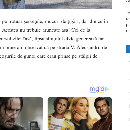
„S
Te
da
e trotuar șervețele, mucuri de țigări, dar din ce în
pu
. Acestea nu trebuie aruncate așa! Cei de la
n
ursul zilei însă, lipsa simțului civic generează iar
ni bune am observat că pe strada V. Alecsandri, de
coșurile de gunoi care erau prinse pe stâlpii de