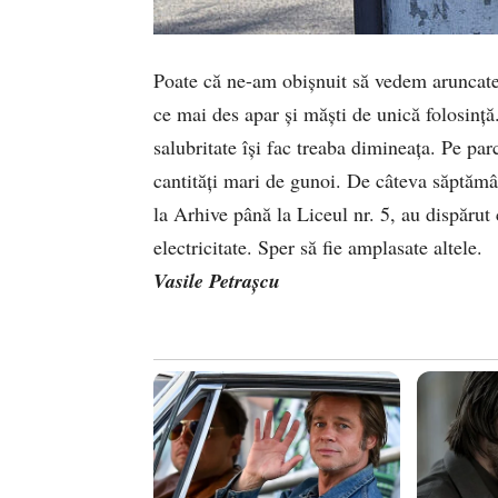
Poate că ne-am obișnuit să vedem aruncate p
ce mai des apar și măști de unică folosință
salubritate își fac treaba dimineața. Pe parc
cantități mari de gunoi. De câteva săptămâ
la Arhive până la Liceul nr. 5, au dispărut 
electricitate. Sper să fie amplasate altele.
Vasile Petrașcu