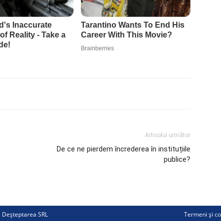
Articolul următor
De ce ne pierdem încrederea în instituțiile
publice?
ii Deșteptarea SRL
Termeni și co