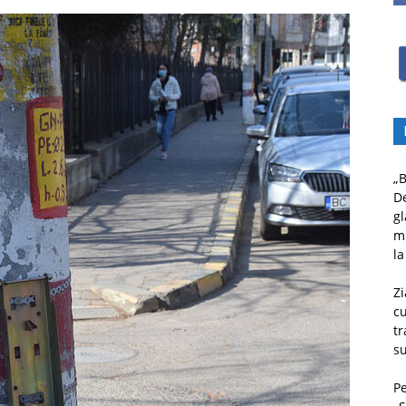
„B
D
gl
mu
la
Zi
c
tr
su
Pe