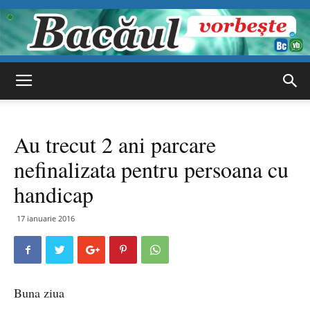
Bacăul
Au trecut 2 ani parcare
vorbește
nefinalizata pentru persoana cu
handicap
17 ianuarie 2016
Buna ziua