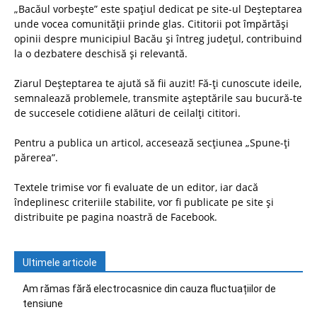
„Bacăul vorbește” este spațiul dedicat pe site-ul Deșteptarea
unde vocea comunității prinde glas. Cititorii pot împărtăși
opinii despre municipiul Bacău și întreg județul, contribuind
la o dezbatere deschisă și relevantă.
Ziarul Deșteptarea te ajută să fii auzit! Fă-ți cunoscute ideile,
semnalează problemele, transmite așteptările sau bucură-te
de succesele cotidiene alături de ceilalți cititori.
Pentru a publica un articol, accesează secțiunea „Spune-ți
părerea”.
Textele trimise vor fi evaluate de un editor, iar dacă
îndeplinesc criteriile stabilite, vor fi publicate pe site și
distribuite pe pagina noastră de Facebook.
Ultimele articole
Am rămas fără electrocasnice din cauza fluctuațiilor de
tensiune