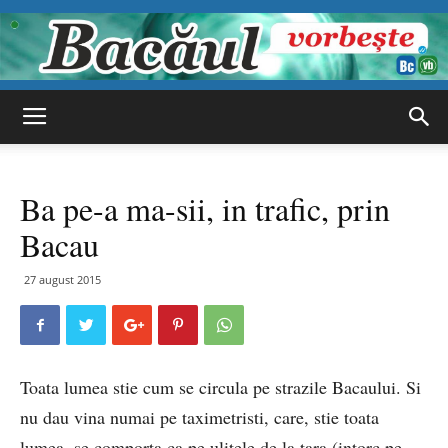
Bacăul
Ba pe-a ma-sii, in trafic, prin
vorbește
Bacau
27 august 2015
Toata lumea stie cum se circula pe strazile Bacaului. Si
nu dau vina numai pe taximetristi, care, stie toata
lumea, se comporta ca pe ulitele de la tara (intorc pe