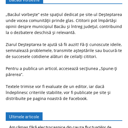
Bacaul Vorbeste
„Bacăul vorbește” este spațiul dedicat pe site-ul Deșteptarea
unde vocea comunității prinde glas. Cititorii pot împărtăși
opinii despre municipiul Bacău și întreg județul, contribuind
la o dezbatere deschisă și relevantă.
Ziarul Deșteptarea te ajută să fii auzit! Fă-ți cunoscute ideile,
semnalează problemele, transmite așteptările sau bucură-te
de succesele cotidiene alături de ceilalți cititori.
Pentru a publica un articol, accesează secțiunea „Spune-ți
părerea”.
Textele trimise vor fi evaluate de un editor, iar dacă
îndeplinesc criteriile stabilite, vor fi publicate pe site și
distribuite pe pagina noastră de Facebook.
Ultimele articole
Am rămas fără electrocasnice din cauza fluctuațiilor de