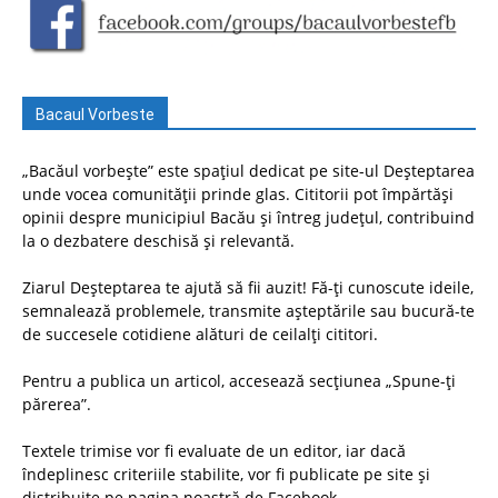
Bacaul Vorbeste
„Bacăul vorbește” este spațiul dedicat pe site-ul Deșteptarea
unde vocea comunității prinde glas. Cititorii pot împărtăși
opinii despre municipiul Bacău și întreg județul, contribuind
la o dezbatere deschisă și relevantă.
Ziarul Deșteptarea te ajută să fii auzit! Fă-ți cunoscute ideile,
semnalează problemele, transmite așteptările sau bucură-te
de succesele cotidiene alături de ceilalți cititori.
Pentru a publica un articol, accesează secțiunea „Spune-ți
părerea”.
Textele trimise vor fi evaluate de un editor, iar dacă
îndeplinesc criteriile stabilite, vor fi publicate pe site și
distribuite pe pagina noastră de Facebook.