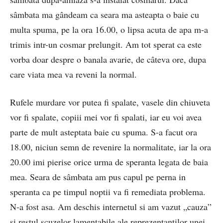
sâmbata ma gândeam ca seara ma asteapta o baie cu
multa spuma, pe la ora 16.00, o lipsa acuta de apa m-a
trimis intr-un cosmar prelungit. Am tot sperat ca este
vorba doar despre o banala avarie, de câteva ore, dupa
care viata mea va reveni la normal.
Rufele murdare vor putea fi spalate, vasele din chiuveta
vor fi spalate, copiii mei vor fi spalati, iar eu voi avea
parte de mult asteptata baie cu spuma. S-a facut ora
18.00, niciun semn de revenire la normalitate, iar la ora
20.00 imi pierise orice urma de speranta legata de baia
mea. Seara de sâmbata am pus capul pe perna in
speranta ca pe timpul noptii va fi remediata problema.
N-a fost asa. Am deschis internetul si am vazut „cauza”
si restul scuzelor lamentabile ale reprezentantilor unei