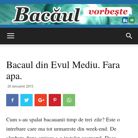
Bacăul
Bacaul din Evul Mediu. Fara
vorbește
apa.
20 ianuarie 2015
Cum s-au spalat bacauanii timp de trei zile? Este o
intrebare care ma tot urmareste din week-end. De
sâmbata dupa-amiaza s-a instalat cosmarul. Daca