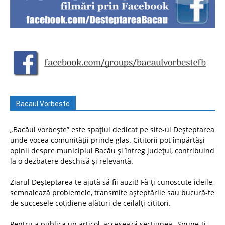
Bacaul Vorbeste
„Bacăul vorbește” este spațiul dedicat pe site-ul Deșteptarea
unde vocea comunității prinde glas. Cititorii pot împărtăși
opinii despre municipiul Bacău și întreg județul, contribuind
la o dezbatere deschisă și relevantă.
Ziarul Deșteptarea te ajută să fii auzit! Fă-ți cunoscute ideile,
semnalează problemele, transmite așteptările sau bucură-te
de succesele cotidiene alături de ceilalți cititori.
Pentru a publica un articol, accesează secțiunea „Spune-ți