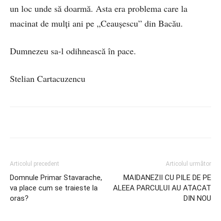
un loc unde să doarmă. Asta era problema care la
macinat de mulţi ani pe „Ceauşescu” din Bacău.
Dumnezeu sa-l odihnească în pace.
Stelian Cartacuzencu
Articolul precedent
Articolul următor
Domnule Primar Stavarache,
MAIDANEZII CU PILE DE PE
va place cum se traieste la
ALEEA PARCULUI AU ATACAT
oras?
DIN NOU