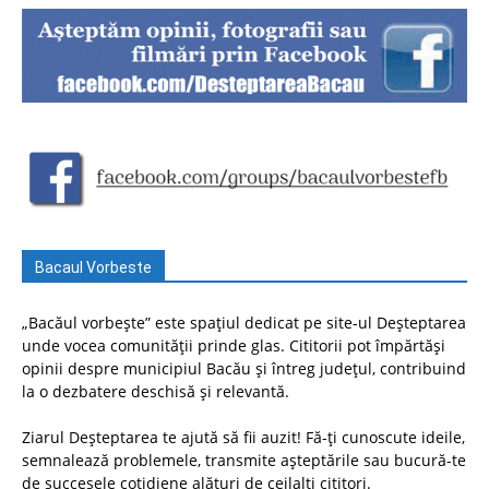
Bacaul Vorbeste
„Bacăul vorbește” este spațiul dedicat pe site-ul Deșteptarea
unde vocea comunității prinde glas. Cititorii pot împărtăși
opinii despre municipiul Bacău și întreg județul, contribuind
la o dezbatere deschisă și relevantă.
Ziarul Deșteptarea te ajută să fii auzit! Fă-ți cunoscute ideile,
semnalează problemele, transmite așteptările sau bucură-te
de succesele cotidiene alături de ceilalți cititori.