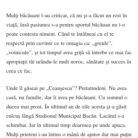
Mulţi băcăuani l-au criticat, că nu şi-a făcut un rost în
viaţă, însă pasiunea s-a pentru sportul băcăuan nu i-o
poate contesta nimeni. Când te întâlneai cu el te
respectă prin cuvinte ce te omagia ca: „greule”,
„voinicule”, şi tot timpul avea grijă să întrebe ce mai fac
apropiaţii tăi urându-le mult noroc, sănătate şi succes în
ceea ce fac.
Unde îl găseai pe „Ceauşescu”? Pretutindeni. Nu avea
casă, nu familie, dar îi avea pe băcăuani. Cu somnul o
ducea mai prost. În ultimul an de zile acesta şi-a găsit
culcuş lângă Stadionul Municipal Bacău. Lacătul s-a
schimbat. Iar în ultimul timp doarmea pe unde apuca.
Mulţi prieteni i-au întins o mână de ajutor dar mai puţin