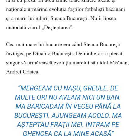
naţionale urmărind evoluţia foştilor fotbalişti băcăuani
şi a marii lui iubiri, Steaua Bucureşti. Nu îi lipsea
niciodată ziarul „Deșteptarea”.
Cea mai mare lui bucurie era când Steaua București
învingea pe Dinamo București. De multe ori a plecat
singur să urmărească evoluţia marelui său idol băcăuan,
Andrei Cristea.
“MERGEAM CU NAȘU, GREULE. DE
MULTE ORI NU AVEAM NICI UN BAN.
MA BARICADAM ÎN VECEU PÂNĂ LA
BUCUREȘTI. AJUNGEAM ACOLO. MA
AȘTEPTAU FRAȚII MEI. INTRAM PE
GHENCEA CA LA MINE ACASĂ”