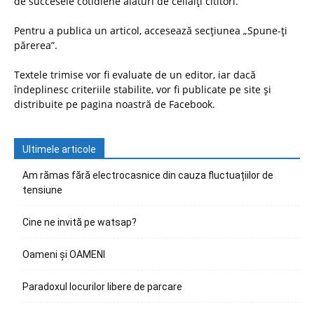
de succesele cotidiene alături de ceilalți cititori.
Pentru a publica un articol, accesează secțiunea „Spune-ți
părerea”.
Textele trimise vor fi evaluate de un editor, iar dacă
îndeplinesc criteriile stabilite, vor fi publicate pe site și
distribuite pe pagina noastră de Facebook.
Ultimele articole
Am rămas fără electrocasnice din cauza fluctuațiilor de
tensiune
Cine ne invită pe watsap?
Oameni și OAMENI
Paradoxul locurilor libere de parcare