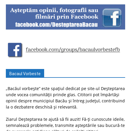
Bacaul Vorbeste
„Bacăul vorbește” este spațiul dedicat pe site-ul Deșteptarea
unde vocea comunității prinde glas. Cititorii pot împărtăși
opinii despre municipiul Bacău și întreg județul, contribuind
la o dezbatere deschisă și relevantă.
Ziarul Deșteptarea te ajută să fii auzit! Fă-ți cunoscute ideile,
semnalează problemele, transmite așteptările sau bucură-te