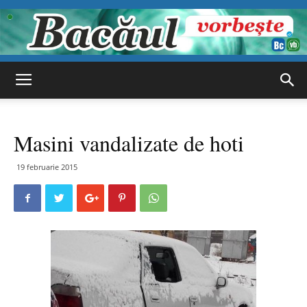
Bacăul
Masini vandalizate de hoti
vorbește
19 februarie 2015