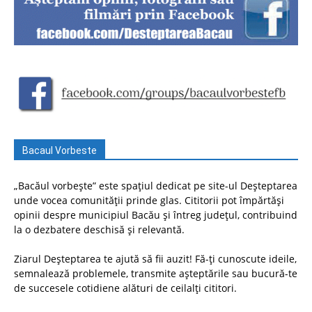
Bacaul Vorbeste
„Bacăul vorbește” este spațiul dedicat pe site-ul Deșteptarea
unde vocea comunității prinde glas. Cititorii pot împărtăși
opinii despre municipiul Bacău și întreg județul, contribuind
la o dezbatere deschisă și relevantă.
Ziarul Deșteptarea te ajută să fii auzit! Fă-ți cunoscute ideile,
semnalează problemele, transmite așteptările sau bucură-te
de succesele cotidiene alături de ceilalți cititori.