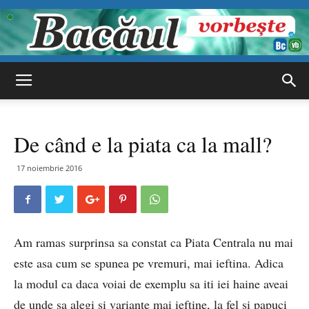
Bacăul
De când e la piata ca la mall?
vorbește
17 noiembrie 2016
Am ramas surprinsa sa constat ca Piata Centrala nu mai
este asa cum se spunea pe vremuri, mai ieftina. Adica
la modul ca daca voiai de exemplu sa iti iei haine aveai
de unde sa alegi si variante mai ieftine, la fel si papuci