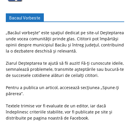
Bacaul Vorbeste
„Bacăul vorbește” este spațiul dedicat pe site-ul Deșteptarea
unde vocea comunității prinde glas. Cititorii pot împărtăși
opinii despre municipiul Bacău și întreg județul, contribuind
la o dezbatere deschisă și relevantă.
Ziarul Deșteptarea te ajută să fii auzit! Fă-ți cunoscute ideile,
semnalează problemele, transmite așteptările sau bucură-te
de succesele cotidiene alături de ceilalți cititori.
Pentru a publica un articol, accesează secțiunea „Spune-ți
părerea”.
Textele trimise vor fi evaluate de un editor, iar dacă
îndeplinesc criteriile stabilite, vor fi publicate pe site și
distribuite pe pagina noastră de Facebook.