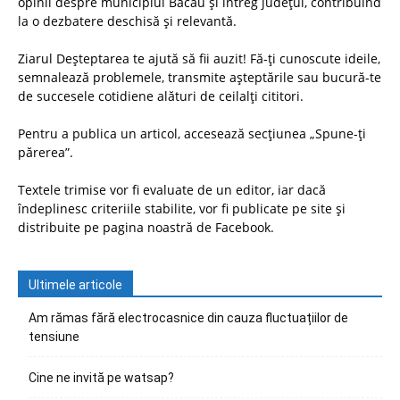
opinii despre municipiul Bacău și întreg județul, contribuind
la o dezbatere deschisă și relevantă.
Ziarul Deșteptarea te ajută să fii auzit! Fă-ți cunoscute ideile,
semnalează problemele, transmite așteptările sau bucură-te
de succesele cotidiene alături de ceilalți cititori.
Pentru a publica un articol, accesează secțiunea „Spune-ți
părerea”.
Textele trimise vor fi evaluate de un editor, iar dacă
îndeplinesc criteriile stabilite, vor fi publicate pe site și
distribuite pe pagina noastră de Facebook.
Ultimele articole
Am rămas fără electrocasnice din cauza fluctuațiilor de
tensiune
Cine ne invită pe watsap?