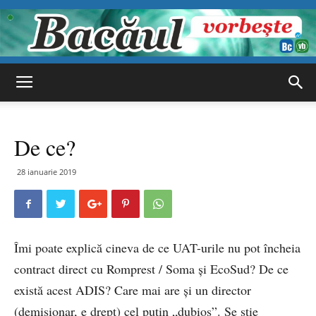
Bacăul
De ce?
vorbește
28 ianuarie 2019
Îmi poate explică cineva de ce UAT-urile nu pot încheia
contract direct cu Romprest / Soma și EcoSud? De ce
există acest ADIS? Care mai are și un director
(demisionar, e drept) cel puțin „dubios”. Se știe