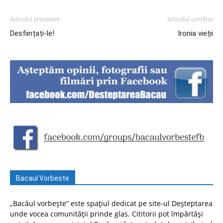
Articolul precedent
Articolul următor
Desființați-le!
Ironia vieții
Bacaul Vorbeste
„Bacăul vorbește” este spațiul dedicat pe site-ul Deșteptarea
unde vocea comunității prinde glas. Cititorii pot împărtăși