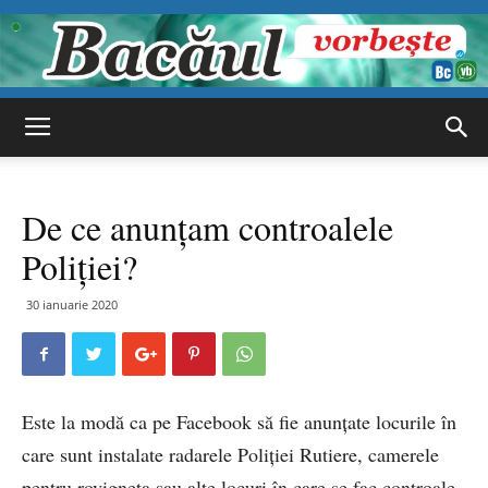
Bacăul
De ce anunțam controalele
vorbește
Poliției?
30 ianuarie 2020
Este la modă ca pe Facebook să fie anunțate locurile în
care sunt instalate radarele Poliției Rutiere, camerele
pentru rovigneta sau alte locuri în care se fac controale.