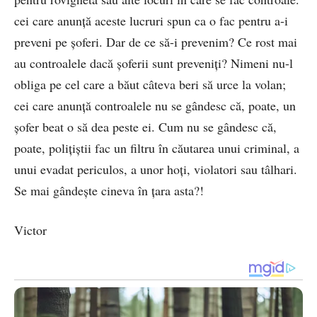
cei care anunță aceste lucruri spun ca o fac pentru a-i
preveni pe șoferi. Dar de ce să-i prevenim? Ce rost mai
au controalele dacă șoferii sunt preveniți? Nimeni nu-l
obliga pe cel care a băut câteva beri să urce la volan;
cei care anunță controalele nu se gândesc că, poate, un
șofer beat o să dea peste ei. Cum nu se gândesc că,
poate, polițiștii fac un filtru în căutarea unui criminal, a
unui evadat periculos, a unor hoți, violatori sau tâlhari.
Se mai gândește cineva în țara asta?!
Victor