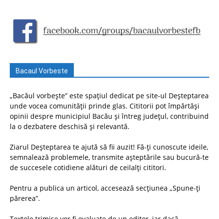
Bacaul Vorbeste
„Bacăul vorbește” este spațiul dedicat pe site-ul Deșteptarea
unde vocea comunității prinde glas. Cititorii pot împărtăși
opinii despre municipiul Bacău și întreg județul, contribuind
la o dezbatere deschisă și relevantă.
Ziarul Deșteptarea te ajută să fii auzit! Fă-ți cunoscute ideile,
semnalează problemele, transmite așteptările sau bucură-te
de succesele cotidiene alături de ceilalți cititori.
Pentru a publica un articol, accesează secțiunea „Spune-ți
părerea”.
Textele trimise vor fi evaluate de un editor, iar dacă