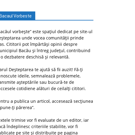
Bacaul Vorbeste
acăul vorbește” este spațiul dedicat pe site-ul
eșteptarea unde vocea comunității prinde
as. Cititorii pot împărtăși opinii despre
nicipiul Bacău și întreg județul, contribuind
 o dezbatere deschisă și relevantă.
arul Deșteptarea te ajută să fii auzit! Fă-ți
unoscute ideile, semnalează problemele,
ansmite așteptările sau bucură-te de
ccesele cotidiene alături de ceilalți cititori.
ntru a publica un articol, accesează secțiunea
pune-ți părerea”.
xtele trimise vor fi evaluate de un editor, iar
că îndeplinesc criteriile stabilite, vor fi
blicate pe site și distribuite pe pagina