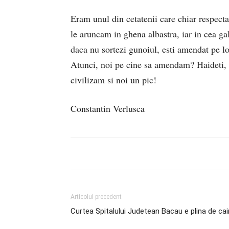
Eram unul din cetatenii care chiar respecta a
le aruncam in ghena albastra, iar in cea ga
daca nu sortezi gunoiul, esti amendat pe lo
Atunci, noi pe cine sa amendam? Haideti, v
civilizam si noi un pic!
Constantin Verlusca
Articolul precedent
Curtea Spitalului Judetean Bacau e plina de cai