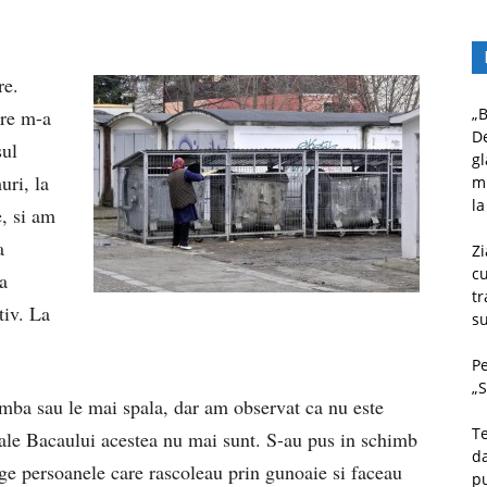
re.
„B
are m-a
D
sul
gl
uri, la
mu
la
e, si am
a
Zi
c
a
tr
tiv. La
su
Pe
„S
mba sau le mai spala, dar am observat ca nu este
Te
 ale Bacaului acestea nu mai sunt. S-au pus in schimb
da
nge persoanele care rascoleau prin gunoaie si faceau
pu