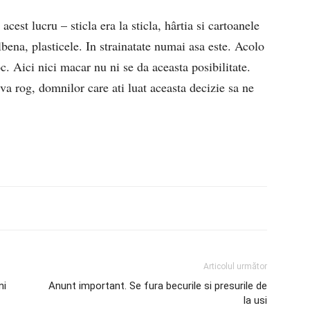
cest lucru – sticla era la sticla, hârtia si cartoanele
lbena, plasticele. In strainatate numai asa este. Acolo
c. Aici nici macar nu ni se da aceasta posibilitate.
a rog, domnilor care ati luat aceasta decizie sa ne
Articolul următor
ni
Anunt important. Se fura becurile si presurile de
la usi