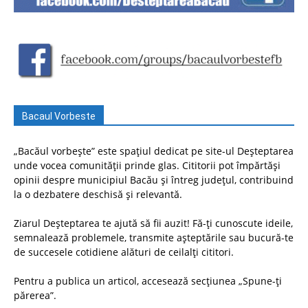
Bacaul Vorbeste
„Bacăul vorbește” este spațiul dedicat pe site-ul Deșteptarea
unde vocea comunității prinde glas. Cititorii pot împărtăși
opinii despre municipiul Bacău și întreg județul, contribuind
la o dezbatere deschisă și relevantă.
Ziarul Deșteptarea te ajută să fii auzit! Fă-ți cunoscute ideile,
semnalează problemele, transmite așteptările sau bucură-te
de succesele cotidiene alături de ceilalți cititori.
Pentru a publica un articol, accesează secțiunea „Spune-ți
părerea”.