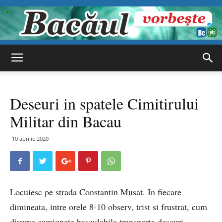
Bacăul
Deseuri in spatele Cimitirului
vorbește
Militar din Bacau
10 aprilie 2020
Locuiesc pe strada Constantin Musat. In fiecare
dimineata, intre orele 8-10 observ, trist si frustrat, cum
diverse camionete basculabile transporta deseuri