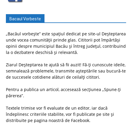
Bacaul Vorbeste
„Bacăul vorbește” este spațiul dedicat pe site-ul Deșteptarea
unde vocea comunității prinde glas. Cititorii pot împărtăși
opinii despre municipiul Bacău și întreg județul, contribuind
la o dezbatere deschisă și relevantă.
Ziarul Deșteptarea te ajută să fii auzit! Fă-ți cunoscute ideile,
semnalează problemele, transmite așteptările sau bucură-te
de succesele cotidiene alături de ceilalți cititori.
Pentru a publica un articol, accesează secțiunea „Spune-ți
părerea”.
Textele trimise vor fi evaluate de un editor, iar dacă
îndeplinesc criteriile stabilite, vor fi publicate pe site și
distribuite pe pagina noastră de Facebook.