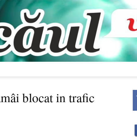
Bacăul
âi blocat in trafic
vorbește