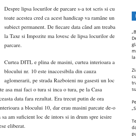
Despre lipsa locurilor de parcare s-a tot scris si cu
toate acestea cred ca acest handicap va ramâne un
subiect permanent. De fiecare data când am treaba
„B
la Taxe si Impozite ma lovesc de lipsa locurilor de
D
parcare.
gl
mu
la
Curtea DITL e plina de masini, curtea interioara a
Zi
blocului nr. 10 este inaccesibila din cauza
c
aglomerarii, pe strada Razboieni nu gasesti un loc
tr
ite asa mai faci o tura si inca o tura, pe la Casa
su
easta data fara rezultat. Era trecut putin de ora
Pe
nterioara a blocului 10, dar erau masini parcate de-o
„S
 sa am suficient loc de intors si in drum spre iesire
Te
se eliberat.
da
pu