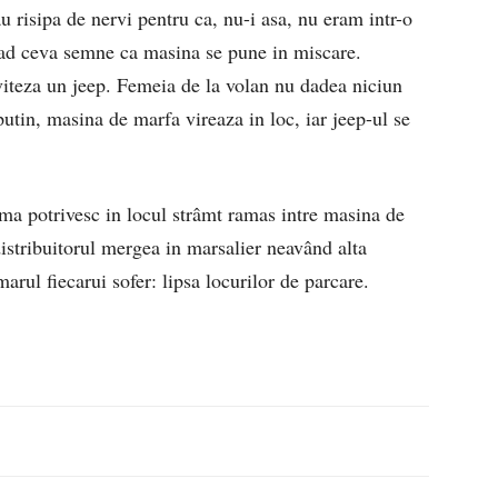
u risipa de nervi pentru ca, nu-i asa, nu eram intr-o
ad ceva semne ca masina se pune in miscare.
 viteza un jeep. Femeia de la volan nu dadea niciun
utin, masina de marfa vireaza in loc, iar jeep-ul se
 ma potrivesc in locul strâmt ramas intre masina de
istribuitorul mergea in marsalier neavând alta
smarul fiecarui sofer: lipsa locurilor de parcare.