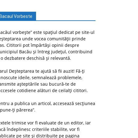
Bacaul Vorbeste
acăul vorbește” este spațiul dedicat pe site-ul
eșteptarea unde vocea comunității prinde
as. Cititorii pot împărtăși opinii despre
nicipiul Bacău și întreg județul, contribuind
 o dezbatere deschisă și relevantă.
arul Deșteptarea te ajută să fii auzit! Fă-ți
unoscute ideile, semnalează problemele,
ansmite așteptările sau bucură-te de
ccesele cotidiene alături de ceilalți cititori.
ntru a publica un articol, accesează secțiunea
pune-ți părerea”.
xtele trimise vor fi evaluate de un editor, iar
că îndeplinesc criteriile stabilite, vor fi
blicate pe site și distribuite pe pagina