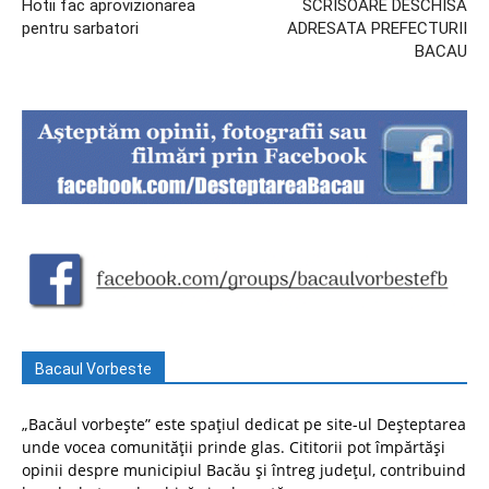
Hotii fac aprovizionarea
SCRISOARE DESCHISA
pentru sarbatori
ADRESATA PREFECTURII
BACAU
Bacaul Vorbeste
„Bacăul vorbește” este spațiul dedicat pe site-ul Deșteptarea
unde vocea comunității prinde glas. Cititorii pot împărtăși
opinii despre municipiul Bacău și întreg județul, contribuind