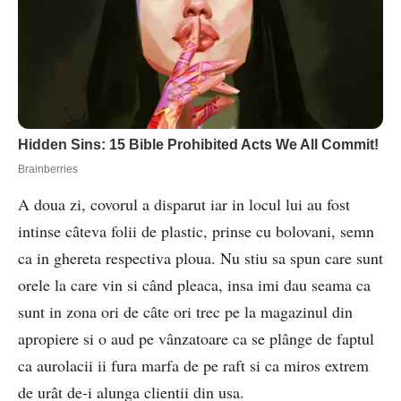
A doua zi, covorul a disparut iar in locul lui au fost
intinse câteva folii de plastic, prinse cu bolovani, semn
ca in ghereta respectiva ploua. Nu stiu sa spun care sunt
orele la care vin si când pleaca, insa imi dau seama ca
sunt in zona ori de câte ori trec pe la magazinul din
apropiere si o aud pe vânzatoare ca se plânge de faptul
ca aurolacii ii fura marfa de pe raft si ca miros extrem
de urât de-i alunga clientii din usa.