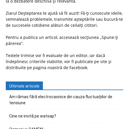
la o dezbatere deschisă și relevantă.
Ziarul Deșteptarea te ajută să fii auzit! Fă-ți cunoscute ideile,
semnalează problemele, transmite așteptările sau bucură-te
de succesele cotidiene alături de ceilalți cititori.
Pentru a publica un articol, accesează secțiunea „Spune-ți
părerea”.
Textele trimise vor fi evaluate de un editor, iar dacă
îndeplinesc criteriile stabilite, vor fi publicate pe site și
distribuite pe pagina noastră de Facebook.
Ultimele articole
Am rămas fără electrocasnice din cauza fluctuațiilor de
tensiune
Cine ne invită pe watsap?