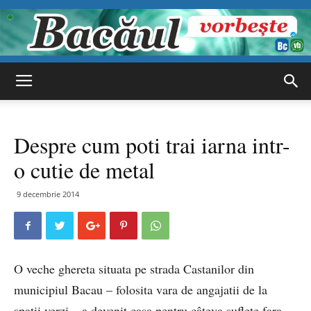
Bacăul
Despre cum poti trai iarna intr-
vorbește
o cutie de metal
9 decembrie 2014
O veche ghereta situata pe strada Castanilor din
municipiul Bacau – folosita vara de angajatii de la
spatii verzi – a devenit casa pentru câteva suflete fara