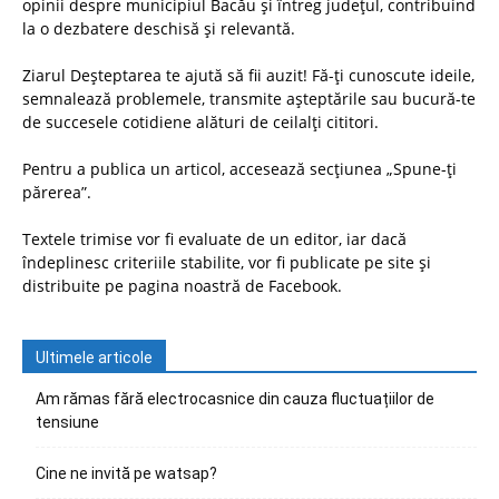
opinii despre municipiul Bacău și întreg județul, contribuind
la o dezbatere deschisă și relevantă.
Ziarul Deșteptarea te ajută să fii auzit! Fă-ți cunoscute ideile,
semnalează problemele, transmite așteptările sau bucură-te
de succesele cotidiene alături de ceilalți cititori.
Pentru a publica un articol, accesează secțiunea „Spune-ți
părerea”.
Textele trimise vor fi evaluate de un editor, iar dacă
îndeplinesc criteriile stabilite, vor fi publicate pe site și
distribuite pe pagina noastră de Facebook.
Ultimele articole
Am rămas fără electrocasnice din cauza fluctuațiilor de
tensiune
Cine ne invită pe watsap?