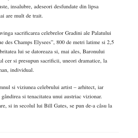
uste, insalubre, adeseori desfundate din lipsa
i are mult de trait.
nvinga sacrificarea celebrelor Gradini ale Palatului
e des Champs Elysees”, 800 de metri latime si 2,5
britatea lui se datoreaza si, mai ales, Baronului
 cer si presupun sacrificii, uneori dramatice, la
man, individual.
nul si viziunea celebrului artist – arhitect, iar
 gândirea si tenacitatea unui austriac vizionar.
, si in secolul lui Bill Gates, se pun de-a câsu la