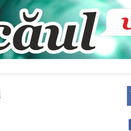
Bacăul
i
vorbește