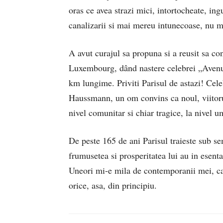
oras ce avea strazi mici, intortocheate, ing
canalizarii si mai mereu intunecoase, nu ma
A avut curajul sa propuna si a reusit sa co
Luxembourg, dând nastere celebrei „Avenu
km lungime. Priviti Parisul de astazi! Cele
Haussmann, un om convins ca noul, viitorul
nivel comunitar si chiar tragice, la nivel u
De peste 165 de ani Parisul traieste sub sem
frumusetea si prosperitatea lui au in esenta
Uneori mi-e mila de contemporanii mei, care
orice, asa, din principiu.