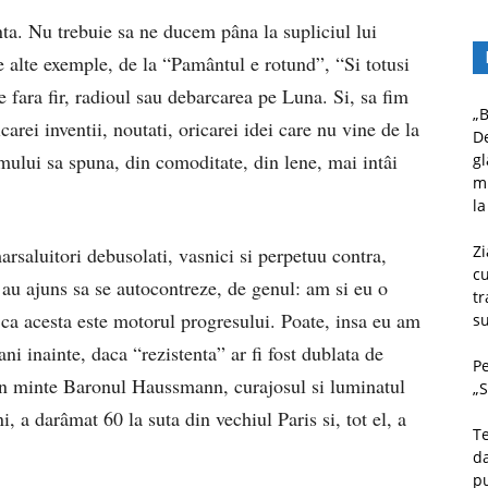
ta. Nu trebuie sa ne ducem pâna la supliciul lui
alte exemple, de la “Pamântul e rotund”, “Si totusi
e fara fir, radioul sau debarcarea pe Luna. Si, sa fim
„B
arei inventii, noutati, oricarei idei care nu vine de la
D
mului sa spuna, din comoditate, din lene, mai intâi
gl
mu
la
Zi
arsaluitori debusolati, vasnici si perpetuu contra,
c
 au ajuns sa se autocontreze, de genul: am si eu o
tr
 ca acesta este motorul progresului. Poate, insa eu am
su
i inainte, daca “rezistenta” ar fi fost dublata de
Pe
 in minte Baronul Haussmann, curajosul si luminatul
„S
ni, a darâmat 60 la suta din vechiul Paris si, tot el, a
Te
da
pu