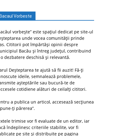
Bacaul Vorbeste
acăul vorbește” este spațiul dedicat pe site-ul
eșteptarea unde vocea comunității prinde
as. Cititorii pot împărtăși opinii despre
nicipiul Bacău și întreg județul, contribuind
 o dezbatere deschisă și relevantă.
arul Deșteptarea te ajută să fii auzit! Fă-ți
unoscute ideile, semnalează problemele,
ansmite așteptările sau bucură-te de
ccesele cotidiene alături de ceilalți cititori.
ntru a publica un articol, accesează secțiunea
pune-ți părerea”.
xtele trimise vor fi evaluate de un editor, iar
că îndeplinesc criteriile stabilite, vor fi
blicate pe site și distribuite pe pagina