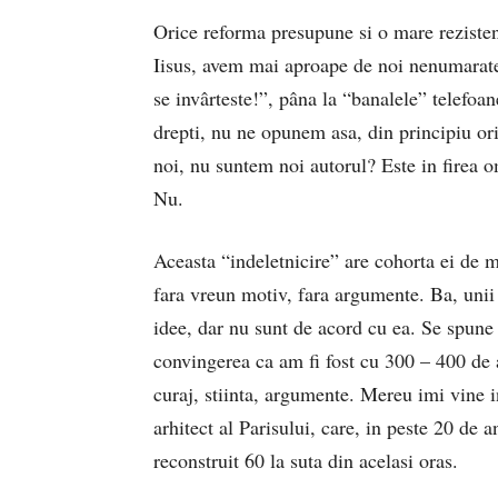
Orice reforma presupune si o mare rezisten
Iisus, avem mai aproape de noi nenumarate 
se invârteste!”, pâna la “banalele” telefoan
drepti, nu ne opunem asa, din principiu oric
noi, nu suntem noi autorul? Este in firea o
Nu.
Aceasta “indeletnicire” are cohorta ei de m
fara vreun motiv, fara argumente. Ba, unii
idee, dar nu sunt de acord cu ea. Se spune
convingerea ca am fi fost cu 300 – 400 de an
curaj, stiinta, argumente. Mereu imi vine
arhitect al Parisului, care, in peste 20 de a
reconstruit 60 la suta din acelasi oras.