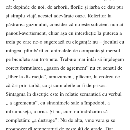
cât depinde de noi, de arborii, florile și iarba ce dau pur
și simplu viață acestei adevărate oaze. Referitor la
păstrarea gazonului, consider că nu este suficient numai
panoul-avertisment, chiar așa cu interdicție la puterea a
treia pe care ne-o sugerează cu eleganță: nu – jocului cu
mingea, plimbării cu animalele de companie și mersul
pe biciclete sau trotinete. Trebuie mai întâi să înțelegem
corect formularea „gazon de agrement” nu cu sensul de
„liber la distracție”, amuzament, plăcere, la croirea de
cărări prin iarbă, ca și cum aleile ar fi de prisos.
Sintagma în discuție este în relație semantică cu verbul
„ a agrementa”, cu sinonimele sale a împodobi, a
înfrumuseța, a orna. Și nu, cum nu îndrăznim să
completăm: „a distruge”! Nu de alta, vine vara și se
prognozează temperaturi de peste 40 de grade. Dar,