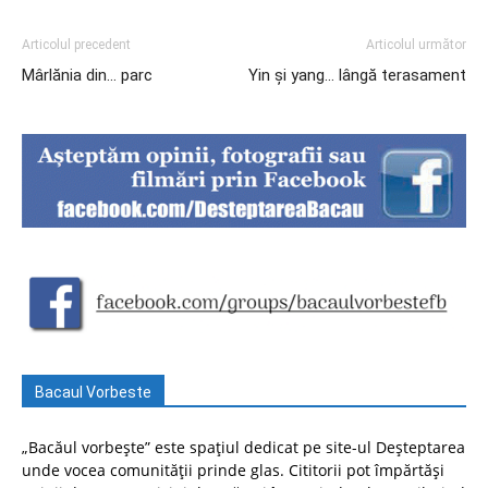
Articolul precedent
Articolul următor
Mârlănia din… parc
Yin și yang… lângă terasament
Bacaul Vorbeste
„Bacăul vorbește” este spațiul dedicat pe site-ul Deșteptarea
unde vocea comunității prinde glas. Cititorii pot împărtăși