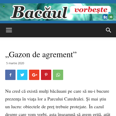
Bacăul
„Gazon de agrement”
vorbește
5 martie 2020
Nu cred că există mulți băcăuani pe care să nu-i bucure
prezența în viața lor a Parcului Catedralei. Și mai știu
un lucru: obiectele de preț trebuie protejate. În cazul
despre care vom vorbi, asta înseamnă să avem grijă, atât