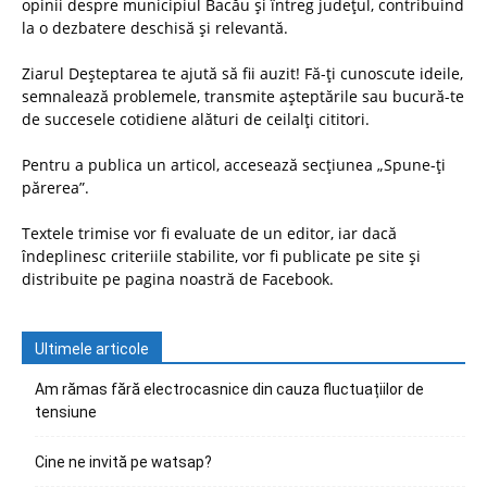
opinii despre municipiul Bacău și întreg județul, contribuind
la o dezbatere deschisă și relevantă.
Ziarul Deșteptarea te ajută să fii auzit! Fă-ți cunoscute ideile,
semnalează problemele, transmite așteptările sau bucură-te
de succesele cotidiene alături de ceilalți cititori.
Pentru a publica un articol, accesează secțiunea „Spune-ți
părerea”.
Textele trimise vor fi evaluate de un editor, iar dacă
îndeplinesc criteriile stabilite, vor fi publicate pe site și
distribuite pe pagina noastră de Facebook.
Ultimele articole
Am rămas fără electrocasnice din cauza fluctuațiilor de
tensiune
Cine ne invită pe watsap?