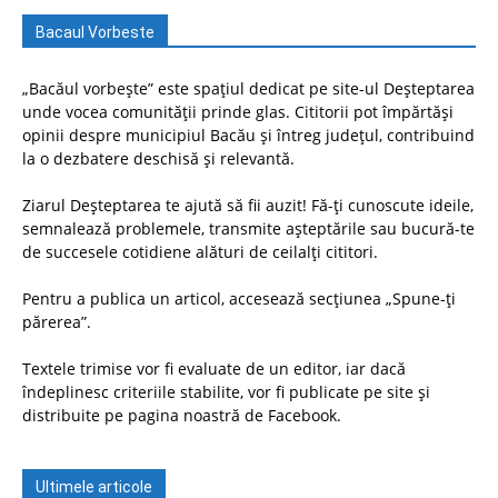
Bacaul Vorbeste
„Bacăul vorbește” este spațiul dedicat pe site-ul Deșteptarea
unde vocea comunității prinde glas. Cititorii pot împărtăși
opinii despre municipiul Bacău și întreg județul, contribuind
la o dezbatere deschisă și relevantă.
Ziarul Deșteptarea te ajută să fii auzit! Fă-ți cunoscute ideile,
semnalează problemele, transmite așteptările sau bucură-te
de succesele cotidiene alături de ceilalți cititori.
Pentru a publica un articol, accesează secțiunea „Spune-ți
părerea”.
Textele trimise vor fi evaluate de un editor, iar dacă
îndeplinesc criteriile stabilite, vor fi publicate pe site și
distribuite pe pagina noastră de Facebook.
Ultimele articole