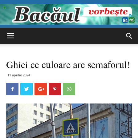
Bacăul
Ghici ce culoare are semaforul!
vorbește
11 aprilie 2024