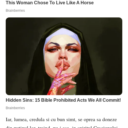
Iar, lumea, credula si cu bun simt, se oprea sa doneze
din putinul lor, traind, nu-i asa, in spiritul Craciunului,