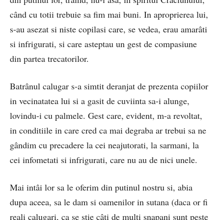
când cu totii trebuie sa fim mai buni. In aproprierea lui,
s-au asezat si niste copilasi care, se vedea, erau amarâti
si infrigurati, si care asteptau un gest de compasiune
din partea trecatorilor.
Batrânul calugar s-a simtit deranjat de prezenta copiilor
in vecinatatea lui si a gasit de cuviinta sa-i alunge,
lovindu-i cu palmele. Gest care, evident, m-a revoltat,
in conditiile in care cred ca mai degraba ar trebui sa ne
gândim cu precadere la cei neajutorati, la sarmani, la
cei infometati si infrigurati, care nu au de nici unele.
Mai intâi lor sa le oferim din putinul nostru si, abia
dupa aceea, sa le dam si oamenilor in sutana (daca or fi
reali calugari, ca se stie câti de multi snapani sunt peste