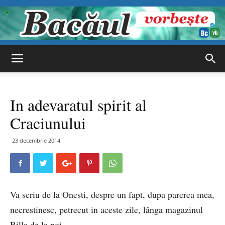
Bacăul
In adevaratul spirit al
vorbește
Craciunului
23 decembrie 2014
Va scriu de la Onesti, despre un fapt, dupa parerea mea,
necrestinesc, petrecut in aceste zile, lânga magazinul
Billa de la noi.