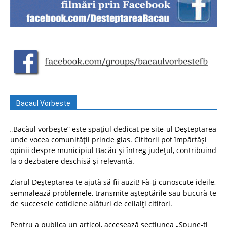
Bacaul Vorbeste
„Bacăul vorbește” este spațiul dedicat pe site-ul Deșteptarea
unde vocea comunității prinde glas. Cititorii pot împărtăși
opinii despre municipiul Bacău și întreg județul, contribuind
la o dezbatere deschisă și relevantă.
Ziarul Deșteptarea te ajută să fii auzit! Fă-ți cunoscute ideile,
semnalează problemele, transmite așteptările sau bucură-te
de succesele cotidiene alături de ceilalți cititori.
Pentru a publica un articol, accesează secțiunea „Spune-ți