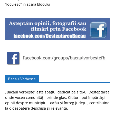
”locuiesc” in scara blocului
Bacaul Vorbeste
„Bacăul vorbește” este spațiul dedicat pe site-ul Deșteptarea
unde vocea comunității prinde glas. Cititorii pot împărtăși
opinii despre municipiul Bacău și întreg județul, contribuind
la o dezbatere deschisă și relevantă.