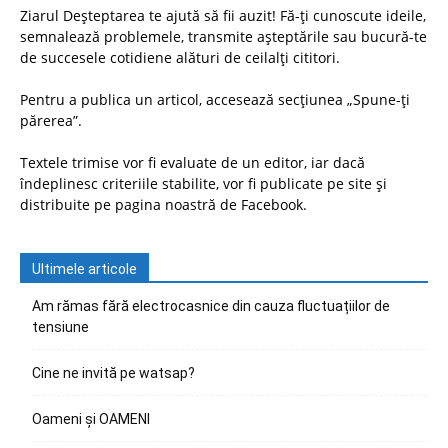
Ziarul Deșteptarea te ajută să fii auzit! Fă-ți cunoscute ideile,
semnalează problemele, transmite așteptările sau bucură-te
de succesele cotidiene alături de ceilalți cititori.
Pentru a publica un articol, accesează secțiunea „Spune-ți
părerea”.
Textele trimise vor fi evaluate de un editor, iar dacă
îndeplinesc criteriile stabilite, vor fi publicate pe site și
distribuite pe pagina noastră de Facebook.
Ultimele articole
Am rămas fără electrocasnice din cauza fluctuațiilor de
tensiune
Cine ne invită pe watsap?
Oameni și OAMENI