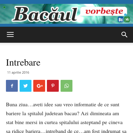
Bacăul
Intrebare
vorbește
11 aprilie 2016
Buna ziua…aveti idee sau vreo informatie de ce sunt
bariere la spitalul judetean bacau? Azi dimineata am
stat bine mersi in curtea spitalului asteptand pe cineva
sa ridice bariera…intreband de ce…am fost indrumat sa