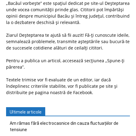
„Bacăul vorbește” este spațiul dedicat pe site-ul Deșteptarea
unde vocea comunității prinde glas. Cititorii pot împărtăși
opinii despre municipiul Bacău și întreg județul, contribuind
la o dezbatere deschisă și relevantă.
Ziarul Deșteptarea te ajută să fii auzit! Fă-ți cunoscute ideile,
semnalează problemele, transmite așteptările sau bucură-te
de succesele cotidiene alături de ceilalți cititori.
Pentru a publica un articol, accesează secțiunea „Spune-ți
părerea”.
Textele trimise vor fi evaluate de un editor, iar dacă
îndeplinesc criteriile stabilite, vor fi publicate pe site și
distribuite pe pagina noastră de Facebook.
Ultimele articole
Am rămas fără electrocasnice din cauza fluctuațiilor de
tensiune