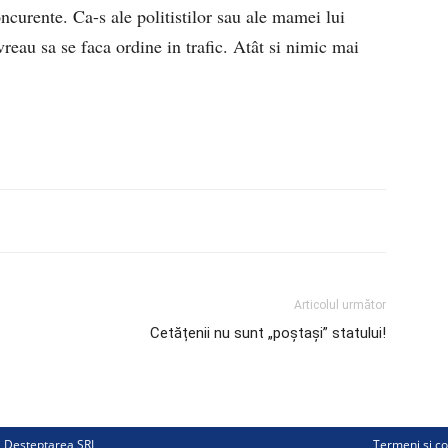
concurente. Ca-s ale politistilor sau ale mamei lui
reau sa se faca ordine in trafic. Atât si nimic mai
Articolul următor
Cetățenii nu sunt „poștași” statului!
ii Deșteptarea SRL
Termeni și co