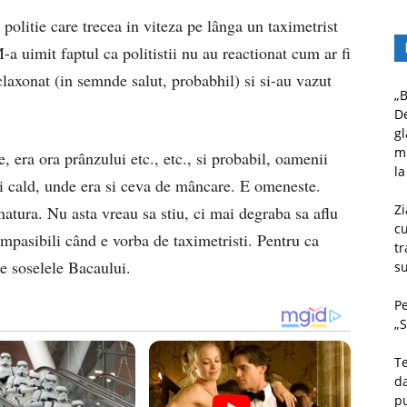
politie care trecea in viteza pe lânga un taximetrist
M-a uimit faptul ca politistii nu au reactionat cum ar fi
u claxonat (in semnde salut, probabhil) si si-au vazut
„B
D
gl
mu
, era ora prânzului etc., etc., si probabil, oamenii
la
si cald, unde era si ceva de mâncare. E omeneste.
Zi
natura. Nu asta vreau sa stiu, ci mai degraba sa aflu
c
 impasibili când e vorba de taximetristi. Pentru ca
tr
e soselele Bacaului.
su
Pe
„S
Te
da
pu