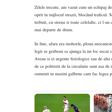
Zilele trecute, am vazut cum un echipaj de 
oprit in mijlocul strazii, blocând traficul. 
trebuit, cu sirena si toate celelalte, ci l-a
mai departe de drum.
In fine, afara era mohorât, ploua mocaneste
legii se grabeau sa ajunga la un loc uscat 
Aveau si ei urgente fiziologice sau de alta 
de ce politistii de la circulatie sunt asa de
oamenii in masini galbene cam fac legea p