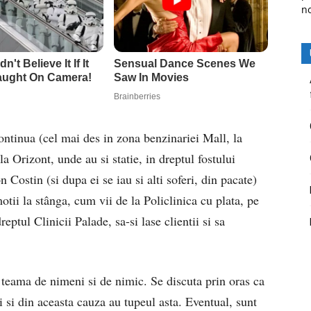
n
continua (cel mai des in zona benzinariei Mall, la
la Orizont, unde au si statie, in dreptul fostului
ostin (si dupa ei se iau si alti soferi, din pacate)
motii la stânga, cum vii de la Policlinica cu plata, pe
ptul Clinicii Palade, sa-si lase clientii si sa
e teama de nimeni si de nimic. Se discuta prin oras ca
sti si din aceasta cauza au tupeul asta. Eventual, sunt