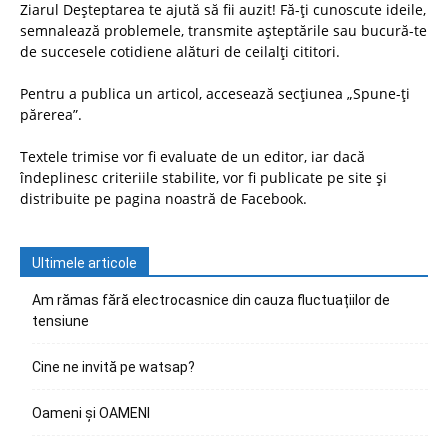
Ziarul Deșteptarea te ajută să fii auzit! Fă-ți cunoscute ideile,
semnalează problemele, transmite așteptările sau bucură-te
de succesele cotidiene alături de ceilalți cititori.
Pentru a publica un articol, accesează secțiunea „Spune-ți
părerea”.
Textele trimise vor fi evaluate de un editor, iar dacă
îndeplinesc criteriile stabilite, vor fi publicate pe site și
distribuite pe pagina noastră de Facebook.
Ultimele articole
Am rămas fără electrocasnice din cauza fluctuațiilor de
tensiune
Cine ne invită pe watsap?
Oameni și OAMENI